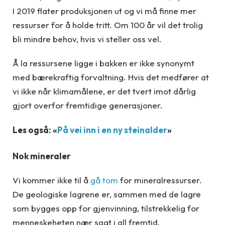
I 2019 flater produksjonen ut og vi må finne mer
ressurser for å holde tritt. Om 100 år vil det trolig
bli mindre behov, hvis vi steller oss vel.
Å la ressursene ligge i bakken er ikke synonymt
med bærekraftig forvaltning. Hvis det medfører at
vi ikke når klimamålene, er det tvert imot dårlig
gjort overfor fremtidige generasjoner.
Les også: «
På vei inn i en ny steinalder
»
Nok mineraler
Vi kommer ikke til å
gå tom
for mineralressurser.
De geologiske lagrene er, sammen med de lagre
som bygges opp for gjenvinning, tilstrekkelig for
menneskeheten nær sagt i all fremtid.