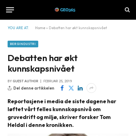
YOU ARE AT:
Home
»
Debatten har økt kunnskapsnivået
BERGINDUSTRI
Debatten har økt
kunnskapsnivået
BY
GUEST AUTHOR
FEBRUAR 25, 2019
Del denne artikkelen
Reportasjene i media de siste dagene har
løftet vårt felles kunnskapsnivå om
gruvedrift og miljø, skriver forsker Tom
Heldal i denne kronikken.