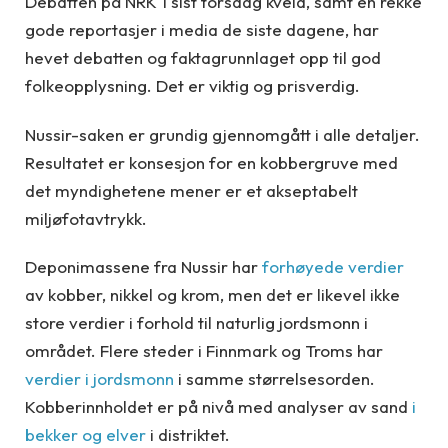
Debatten på NRK 1 sist torsdag kveld, samt en rekke
gode reportasjer i media de siste dagene, har
hevet debatten og faktagrunnlaget opp til god
folkeopplysning. Det er viktig og prisverdig.
Nussir-saken er grundig gjennomgått i alle detaljer.
Resultatet er konsesjon for en kobbergruve med
det myndighetene mener er et akseptabelt
miljøfotavtrykk.
Deponimassene fra Nussir har
forhøyede verdier
av kobber, nikkel og krom, men det er likevel ikke
store verdier i forhold til naturlig jordsmonn i
området. Flere steder i Finnmark og Troms har
verdier i jordsmonn
i samme størrelsesorden.
Kobberinnholdet er på nivå med analyser av sand
i
bekker og elver
i distriktet.