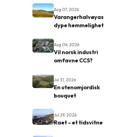
Aug 07, 2026
Varangerhalvøyas
dype hemmelighet
Aug 04, 2026
Vil norsk industri
omfavne CCS?
Jul 31, 2026
En utenomjordisk
bouquet
Jul 29, 2026
Raet – et tidsvitne