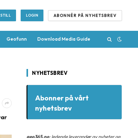
ABONNÉR PÅ NYHETSBREV
STILL
LOGIN
Geofunn
Download Media Guide
NYHETSBREV
Abonner på vårt
nyhetsbrev
var
geo365.no
: ledende leverandør av nyheter og