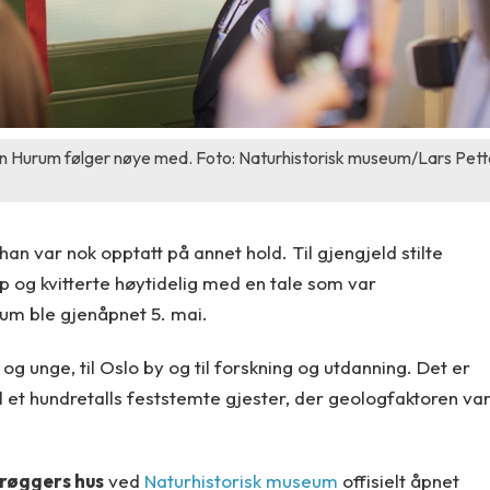
ørn Hurum følger nøye med. Foto: Naturhistorisk museum/Lars Pett
n var nok opptatt på annet hold. Til gjengjeld stilte
pp og kvitterte høytidelig med en tale som var
um ble gjenåpnet 5. mai.
 og unge, til Oslo by og til forskning og utdanning. Det er
til et hundretalls feststemte gjester, der geologfaktoren va
røggers hus
ved
Naturhistorisk museum
offisielt åpnet