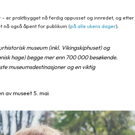
r – er praktbygget nå ferdig oppusset og innredet, og etter
et nå også åpent for publikum (
på alle ukens dager
).
rhistorisk museum (inkl. Vikingskiphuset) og
tanisk hage) begge mer enn 700 000 besøkende.
gste museumsdestinasjoner og en viktig
gen av museet 5. mai