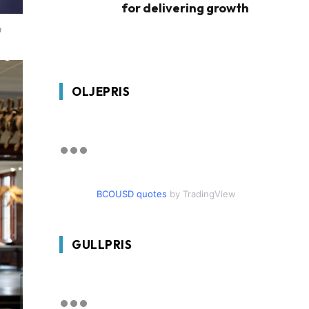
for delivering growth
n
OLJEPRIS
BCOUSD quotes
by TradingView
GULLPRIS