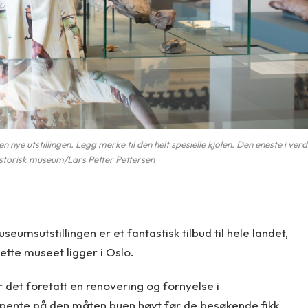
n nye utstillingen. Legg merke til den helt spesielle kjolen. Den eneste i ver
storisk museum/Lars Petter Pettersen
seumsutstillingen er et fantastisk tilbud til hele landet,
dette museet ligger i Oslo.
r det foretatt en renovering og fornyelse i
spente på den måten buen høyt før de besøkende fikk