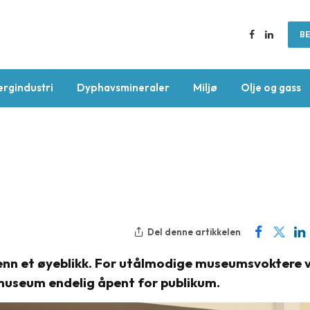
BE
Facebook
LinkedIn
ergindustri
Dyphavsmineraler
Miljø
Olje og gass
Del denne artikkelen
enn et øyeblikk. For utålmodige museumsvoktere 
 museum endelig åpent for publikum.