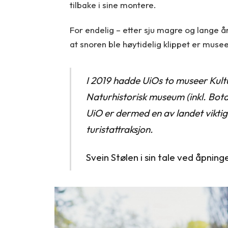
tilbake i sine montere.
For endelig – etter sju magre og lange å
at snoren ble høytidelig klippet er muse
I 2019 hadde UiOs to museer Kultu
Naturhistorisk museum (inkl. Bo
UiO er dermed en av landet vikti
turistattraksjon.
Svein Stølen i sin tale ved åpnin