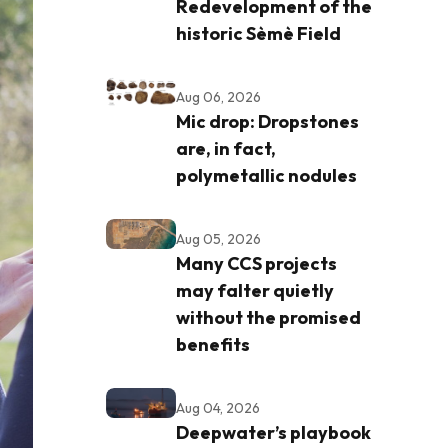
Redevelopment of the
historic Sèmè Field
Aug 06, 2026
Mic drop: Dropstones
are, in fact,
polymetallic nodules
Aug 05, 2026
Many CCS projects
may falter quietly
without the promised
benefits
Aug 04, 2026
Deepwater’s playbook