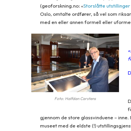
(geoforskning.no: «
Storslåtte utstillinger 
Oslo, omtalte ordfører, så vel som riks
med en eller annen formell eller uformell
«
f
D
Foto: Halfdan Carstens
D
f
gjennom de store glassvinduene – inne. M
museet med de eldste (!) utstillingsgjens