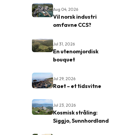
Aug 04, 2026
Vil norsk industri
omfavne CCS?
Jul 31, 2026
En utenomjordisk
bouquet
Jul 29, 2026
Raet – et tidsvitne
Jul 23, 2026
Kosmisk stråling:
Siggjo, Sunnhordland