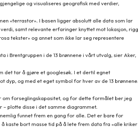
ilgjengelige og visualiseres geografisk med verdier,
n «terrastor». I basen ligger absolutt alle data som lar
verdi, samt relevante erfaringer knyttet mot lokasjon, rig
«prosa tekster» og annet som ikke lar seg representere
a i Brentgruppen i de 13 brønnene i vårt utvalg, sier Aker,
 det tar å gjøre et googlesøk. I et dertil egnet
 mot dyp, og med et eget symbol for hver av de 13 brønnene
r om forseglingskapasitet, og for dette formålet ber jeg
er – plotte disse i det samme diagrammet.
 nemlig funnet frem en gang for alle. Det er bare for
å kaste bort masse tid på å lete frem data fra «alle kriker