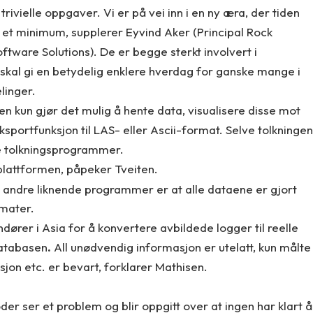
 trivielle oppgaver. Vi er på vei inn i en ny æra, der tiden
l et minimum, supplerer Eyvind Aker (Principal Rock
ftware Solutions). De er begge sterkt involvert i
 skal gi en betydelig enklere hverdag for ganske mange i
linger.
en kun gjør det mulig å hente data, visualisere disse mot
eksportfunksjon til LAS- eller Ascii-format. Selve tolkningen
re tolkningsprogrammer.
 plattformen, påpeker Tveiten.
 andre liknende programmer er at alle dataene er gjort
rmater.
dører i Asia for å konvertere avbildede logger til reelle
 databasen
.
All unødvendig informasjon er utelatt, kun målte
sjon etc. er bevart, forklarer Mathisen.
der ser et problem og blir oppgitt over at ingen har klart å