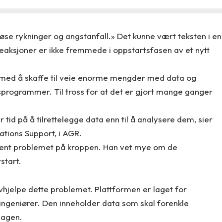
se rykninger og angstanfall.» Det kunne vært teksten i en
sreaksjoner er ikke fremmede i oppstartsfasen av et nytt
 med å skaffe til veie enorme mengder med data og
gsprogrammer. Til tross for at det er gjort mange ganger
id på å tilrettelegge data enn til å analysere dem, sier
tions Support, i AGR.
kjent problemet på kroppen. Han vet mye om de
start.
hjelpe dette problemet. Plattformen er laget for
ngeniører. Den inneholder data som skal forenkle
dagen.