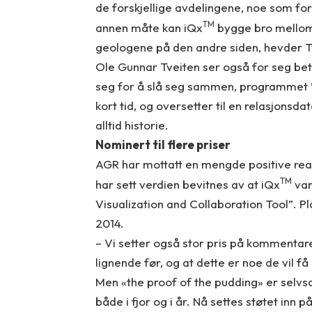
de forskjellige avdelingene, noe som fo
TM
annen måte kan iQx
bygge bro mellom
geologene på den andre siden, hevder T
Ole Gunnar Tveiten ser også for seg bet
seg for å slå seg sammen, programmet
kort tid, og oversetter til en relasjons
alltid historie.
Nominert til flere priser
AGR har mottatt en mengde positive reak
TM
har sett verdien bevitnes av at iQx
var 
Visualization and Collaboration Tool”. P
2014.
– Vi setter også stor pris på kommentare
lignende før, og at dette er noe de vil få
Men «the proof of the pudding» er selvs
både i fjor og i år. Nå settes støtet inn