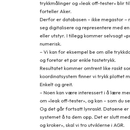
trykkmålinger og «leak off-tester» blir t
forteller Aker.
Derfor er databasen – ikke megastor – me
seg digitalisere og representere med en 
eller utstyr. I tillegg kommer selvsagt 
numerisk.
– Vi kan for eksempel be om alle trykkdat
og foretar et par enkle tastetrykk.
Resultatet kommer omtrent like raskt som
koordinatsystem finner vi trykk plottet
Enkelt og greit.
– Noen kan være interessert i å lære me
om «leak off-tester», og kan – som du s
Og det går fortsatt lynraskt. Dataene er
systemet å ta dem opp. Det er slutt med 
og kroker», skal vi tro utviklerne i AGR.