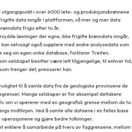
t utgangspunkt i over 6000 lete- og produksjonsbrønnene
 frigitte data inngår i plattformen, så mer og mer data
rønndata frigis etter to år.
rsydde løsninger der egne, ikke frigitte brønndata inngår,
e kan selvsagt også supplere med andre analysedata som
 seg sin egen unike database, forklarer Tveiten.
m selskapet besitter være lett tilgjengelige, til enhver tid,
 som trenger det, presiserer han.
ulighet til å samle data fra de geologiske provinsene de
degrenser. Mange selskaper er for eksempel deltakere
elv om vi opererer med en geografisk grense mellom de to
angs midtlinjen. Ved å samle alle dataene i en felles base
re operasjonene og gjøre bedre tolkninger.
r det enklere å samarbeide på tvers av faggrensene, mellom