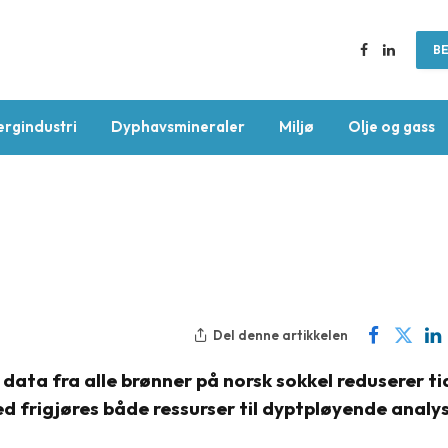
BE
Facebook
LinkedIn
ergindustri
Dyphavsmineraler
Miljø
Olje og gass
Del denne artikkelen
data fra alle brønner på norsk sokkel reduserer t
 frigjøres både ressurser til dyptpløyende analy