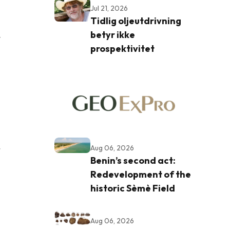
Jul 21, 2026
Tidlig oljeutdrivning
betyr ikke
t
prospektivitet
Aug 06, 2026
r
Benin’s second act:
Redevelopment of the
historic Sèmè Field
Aug 06, 2026