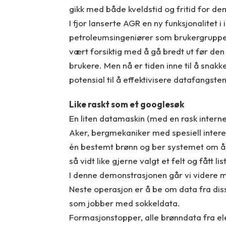
gikk med både kveldstid og fritid for d
I fjor lanserte AGR en ny funksjonalite
petroleumsingeniører som brukergruppe i
vært forsiktig med å gå bredt ut før den 
brukere. Men nå er tiden inne til å snak
potensial til å effektivisere datafangste
Like raskt som et googlesøk
En liten datamaskin (med en rask internet
Aker, bergmekaniker med spesiell interes
én bestemt brønn og ber systemet om å f
så vidt like gjerne valgt et felt og fått l
I denne demonstrasjonen går vi videre m
Neste operasjon er å be om data fra dis
som jobber med sokkeldata.
Formasjonstopper, alle brønndata fra el