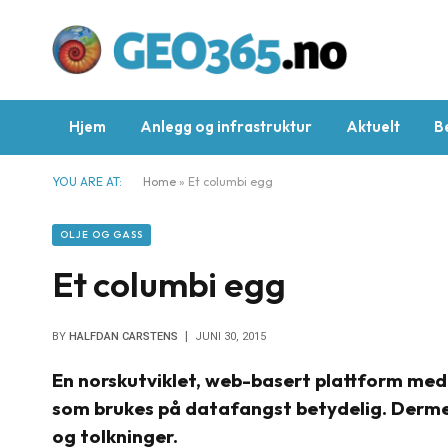
Hjem
Anlegg og infrastruktur
Aktuelt
B
YOU ARE AT:
Home
»
Et columbi egg
OLJE OG GASS
Et columbi egg
BY
HALFDAN CARSTENS
JUNI 30, 2015
En norskutviklet, web-basert plattform med 
som brukes på datafangst betydelig. Dermed
og tolkninger.