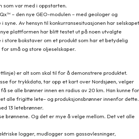
em som var med i oppstarten.
t i iQx™ – den nye GEO-modulen – med geologer og
 syne. Av hensyn til konkurransesituasjonen har selskape
nye plattformen har blitt testet ut på noen utvalgte
ke i store bokstaver om et produkt som har et betydelig
n for små og store oljeselskaper.
tlinje) er alt som skal til for å demonstrere produktet.
se for trykkdata, tar opp et kart over Nordsjøen, velger
å se alle brønner innen en radius av 20 km. Han kunne fo
istet alle frigitte lete- og produksjonsbrønner innenfor dette.
ed 13 letebrønner.
se brønnene. Og det er mye å velge mellom. Det vet alle
ektriske logger, mudlogger som gassavlesninger,