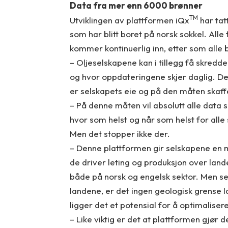
Data fra mer enn 6000 brønner
TM
Utviklingen av plattformen iQx
har tat
som har blitt boret på norsk sokkel. Alle
kommer kontinuerlig inn, etter som alle b
– Oljeselskapene kan i tillegg få skredde
og hvor oppdateringene skjer daglig. D
er selskapets eie og på den måten skaffe
– På denne måten vil absolutt alle data so
hvor som helst og når som helst for alle
Men det stopper ikke der.
– Denne plattformen gir selskapene en m
de driver leting og produksjon over lan
både på norsk og engelsk sektor. Men s
landene, er det ingen geologisk grense l
ligger det et potensial for å optimalise
– Like viktig er det at plattformen gjø