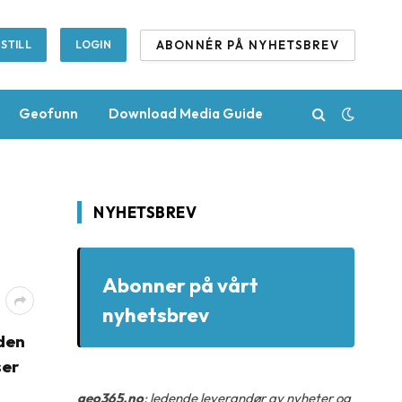
ABONNÉR PÅ NYHETSBREV
STILL
LOGIN
Geofunn
Download Media Guide
NYHETSBREV
Abonner på vårt
nyhetsbrev
iden
ser
geo365.no
: ledende leverandør av nyheter og