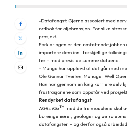
«Datafangst: Gjerne assosiert med nervø
ordbok for oljebransjen. For slike stres
prosjekt.
Forklaringen er den omfattende jobben
importere dem inn i forskjellige tolknin
før – med presis de samme dataene.
– Mange har opplevd at det går med mer t
Ole Gunnar Tveiten, Manager Well Opera
Han har gjennom en lang karriere selv 
frustrasjonene som oppstår ved prosjekt
Rendyrket datafangst
TM
AGRs iQx
med de tre modulene skal av
boreingeniører, geologer og petroleumsi
datafangsten – og derfor også arbeids