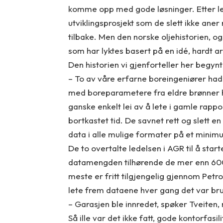
komme opp med gode løsninger. Etter leng
utviklingsprosjekt som de slett ikke aner
tilbake. Men den norske oljehistorien, 
som har lyktes basert på en idé, hardt a
Den historien vi gjenforteller her begynt
– To av våre erfarne boreingeniører had
med boreparametere fra eldre brønner h
ganske enkelt lei av å lete i gamle rapp
bortkastet tid. De savnet rett og slett 
data i alle mulige formater på et minimu
De to overtalte ledelsen i AGR til å sta
datamengden tilhørende de mer enn 6000
meste er fritt tilgjengelig gjennom Petro
lete frem dataene hver gang det var br
– Garasjen ble innredet, spøker Tveiten
Så ille var det ikke fatt, gode kontorfasil