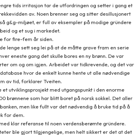
re tids irritasjon tar de utfordringen og setter i gang et
 rekkevidden av. Noen brenner seg og sitter desillusjonert
også g&g-miljøet, er full av eksempler på modige gründere
rbeid og et sug i markedet.
e for fire-fem år siden.
de lenge sett seg lei på at de måtte grave fram en serie
ver eneste gang det skulle bores en ny brønn. De var
orter om og om igjen. Arbeidet var tidkrevende, og det var
en database hvor de enkelt kunne hente ut alle nødvendige
m av tid, forklarer Tveiten.
rte et utviklingsprosjekt med utgangspunkt i den enorme
 brønnene som har blitt boret på norsk sokkel. Det aller
banken, men like fullt var det nødvendig å bruke tid på å
uk for dem.
, med klar referanse til noen verdensberømte gründere.
iteter ble gjort tilgjengelige, men helt sikkert er det at det