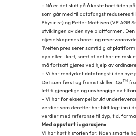
– Nå er det slutt på å kaste bort tiden på
som går med til datafangst reduseres ti
Physicist) og Petter Mathisen (VP AGR So
utviklingen av den nye plattformen. Den
oljeselskapenes bore- og reservoaravde
Tveiten presiserer samtidig at plattform
dyp eller i kart, samt at det har en rask 
må fortsatt gjøres ved hjelp av ordinæ
– Vi har rendyrket datafangst i den nye
TM
Det som først og fremst skiller iQx
fra
lett tilgjengelige og uavhengige av filfo
– Vi har for eksempel brukt underleveran
verdier som deretter har blitt lagt inn i
verdier med referanse til dyp, tid, forma
Med oppstart i «garasjen»
Vi har hørt historien før. Noen smarte ho