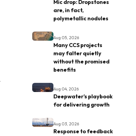
Mic drop: Dropstones
are, in fact,
polymetallic nodules
g
Aug 05, 2026
Many CCS projects
may falter quietly
without the promised
benefits
.
Aug 04, 2026
Deepwater’s playbook
for delivering growth
Aug 03, 2026
Response to feedback