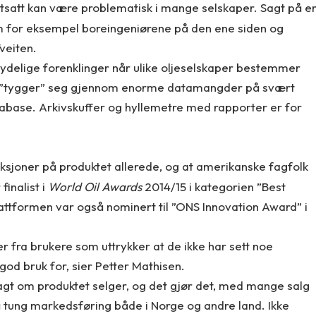
rtsatt kan være problematisk i mange selskaper. Sagt på e
 for eksempel boreingeniørene på den ene siden og
veiten.
ydelige forenklinger når ulike oljeselskaper bestemmer
 ”tygger” seg gjennom enorme datamangder på svært
database. Arkivskuffer og hyllemetre med rapporter er for
sjoner på produktet allerede, og at amerikanske fagfolk
finalist i
World Oil Awards
2014/15 i kategorien ”Best
lattformen var også nominert til ”ONS Innovation Award” i
r fra brukere som uttrykker at de ikke har sett noe
 god bruk for, sier Petter Mathisen.
agt om produktet selger, og det gjør det, med mange salg
 på tung markedsføring både i Norge og andre land. Ikke