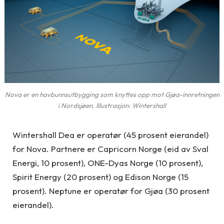
Nova er en havbunnsutbygging som knyttes opp mot Gjøa-innretningen
i Nordsjøen. Illustrasjon: Wintershall
Wintershall Dea er operatør (45 prosent eierandel)
for Nova. Partnere er Capricorn Norge (eid av Sval
Energi, 10 prosent), ONE-Dyas Norge (10 prosent),
Spirit Energy (20 prosent) og Edison Norge (15
prosent). Neptune er operatør for Gjøa (30 prosent
eierandel).