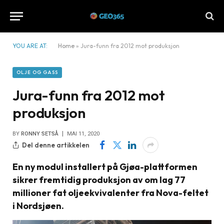
YOU ARE AT:
Home
»
Jura-funn fra 2012 mot produksjon
OLJE OG GASS
Jura-funn fra 2012 mot
produksjon
BY
RONNY SETSÅ
MAI 11, 2020
Del denne artikkelen
En ny modul installert på Gjøa-plattformen
sikrer fremtidig produksjon av om lag 77
millioner fat oljeekvivalenter fra Nova-feltet
i Nordsjøen.