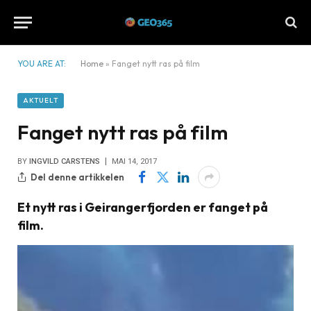
YOU ARE AT:
Home
»
Fanget nytt ras på film
AKTUELT
Fanget nytt ras på film
BY
INGVILD CARSTENS
MAI 14, 2017
Del denne artikkelen
Et nytt ras i Geirangerfjorden er fanget på
film.