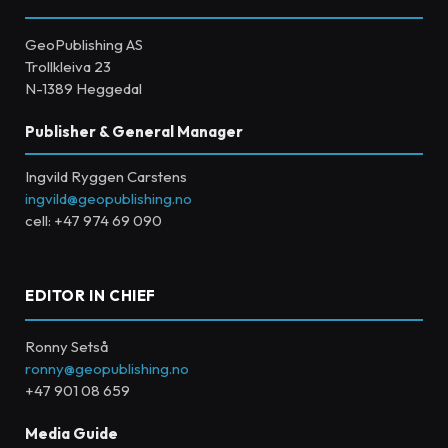
GeoPublishing AS
Trollkleiva 23
N-1389 Heggedal
Publisher & General Manager
Ingvild Ryggen Carstens
ingvild@geopublishing.no
cell: +47 974 69 090
EDITOR IN CHIEF
Ronny Setså
ronny@geopublishing.no
+47 901 08 659
Media Guide