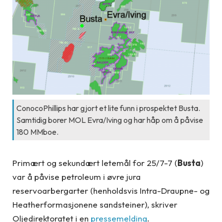
ConocoPhillips har gjort et lite funn i prospektet Busta.
Samtidig borer MOL Evra/Iving og har håp om å påvise
180 MMboe.
Primært og sekundært letemål for 25/7-7 (
Busta
)
var å påvise petroleum i øvre jura
reservoarbergarter (henholdsvis Intra-Draupne- og
Heatherformasjonene sandsteiner), skriver
Oljedirektoratet i en
pressemelding
.