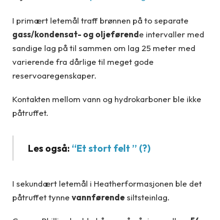
I primært letemål traff brønnen på to separate
gass/kondensat- og oljeførend
e intervaller med
sandige lag på til sammen om lag 25 meter med
varierende fra dårlige til meget gode
reservoaregenskaper.
Kontakten mellom vann og hydrokarboner ble ikke
påtruffet.
Les også:
“Et stort felt ” (?)
I sekundært letemål i Heatherformasjonen ble det
påtruffet tynne
vannførende
siltsteinlag.