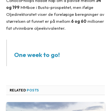
ConocoPhillips hadde håp om å påvise mellom
54
og 199
MMboe i Busta-prospektet, men ifølge
Oljedirektoratet viser de foreløpige beregninger av
størrelsen at funnet er på mellom
6 og 60
millioner
fat utvinnbare oljeekvivalenter.
One week to go!
RELATED
POSTS