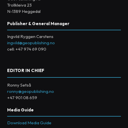
Trollkleiva 23
N-1389 Heggedal
Publisher & General Manager
Ingvild Ryggen Carstens
ingvild@geopublishing.no
cell: +47 974 69 090
EDITOR IN CHIEF
Ronny Setså
ronny@geopublishing.no
+47 901 08 659
Media Guide
Download Media Guide