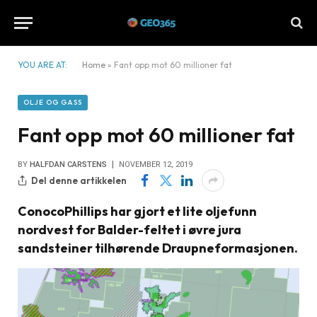
YOU ARE AT:
Home
»
Fant opp mot 60 millioner fat
OLJE OG GASS
Fant opp mot 60 millioner fat
BY
HALFDAN CARSTENS
NOVEMBER 12, 2019
Del denne artikkelen
ConocoPhillips har gjort et lite oljefunn
nordvest for Balder-feltet i øvre jura
sandsteiner tilhørende Draupneformasjonen.