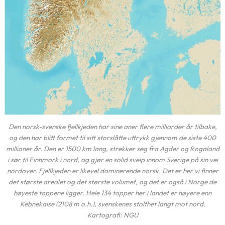
Den norsk-svenske fjellkjeden har sine aner flere milliarder år tilbake,
og den har blitt formet til sitt storslåtte uttrykk gjennom de siste 400
millioner år. Den er 1500 km lang, strekker seg fra Agder og Rogaland
i sør til Finnmark i nord, og gjør en solid sveip innom Sverige på sin vei
nordover. Fjellkjeden er likevel dominerende norsk. Det er her vi finner
det største arealet og det største volumet, og det er også i Norge de
høyeste toppene ligger. Hele 134 topper her i landet er høyere enn
Kebnekaise (2108 m o.h.), svenskenes stolthet langt mot nord.
Kartografi: NGU