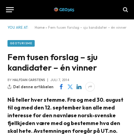
YOU ARE AT:
Home
»
Fem tusen forslag – sju kandidater – én vinner
GEOTURISME
Fem tusen forslag – sju
kandidater – én vinner
BY
HALFDAN CARSTENS
JULI 7, 2014
Del denne artikkelen
Nå teller hver stemme. Fra og med 30. august
til og med den 12. september kan alle med
interesse for den navnløse norsk-svenske
fjellkjeden være med og bestemme hva den
skal hete. Avstemningen foregår på UT.no.