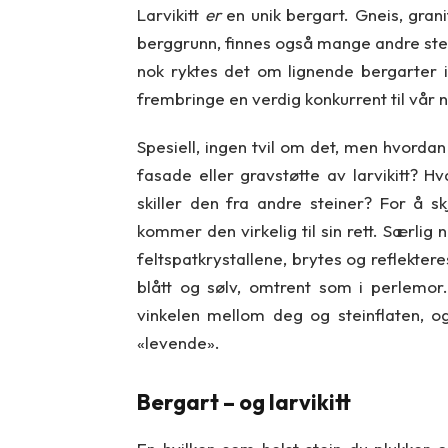
Larvikitt
er
en unik bergart. Gneis, grani
berggrunn, finnes også mange andre steder
nok ryktes det om lignende bergarter i
frembringe en verdig konkurrent til vår n
Spesiell, ingen tvil om det, men hvorda
fasade eller gravstøtte av larvikitt?
skiller den fra andre steiner? For å 
kommer den virkelig til sin rett. Særlig 
feltspatkrystallene, brytes og reflekteres
blått og sølv, omtrent som i perlemor. 
vinkelen mellom deg og steinflaten, o
«levende».
Bergart – og larvikitt