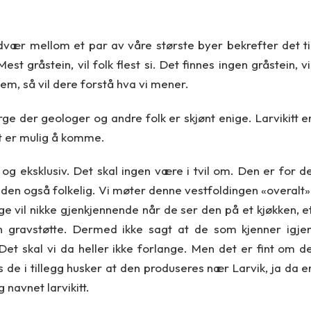
godvær mellom et par av våre største byer bekrefter det ti
Mest gråstein, vil folk flest si. Det finnes ingen gråstein, vi
m, så vil dere forstå hva vi mener.
orge der geologer og andre folk er skjønt enige. Larvikitt e
t er mulig å komme.
 og eksklusiv. Det skal ingen være i tvil om. Den er for d
den også folkelig. Vi møter denne vestfoldingen «overalt»
 vil nikke gjenkjennende når de ser den på et kjøkken, e
en gravstøtte. Dermed ikke sagt at de som kjenner igje
et skal vi da heller ikke forlange. Men det er fint om d
 de i tillegg husker at den produseres nær Larvik, ja da e
 navnet larvikitt.