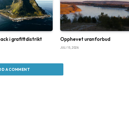
k i grafittdistrikt
Opphevet uranforbud
JULI 15, 2026
DD A COMMENT