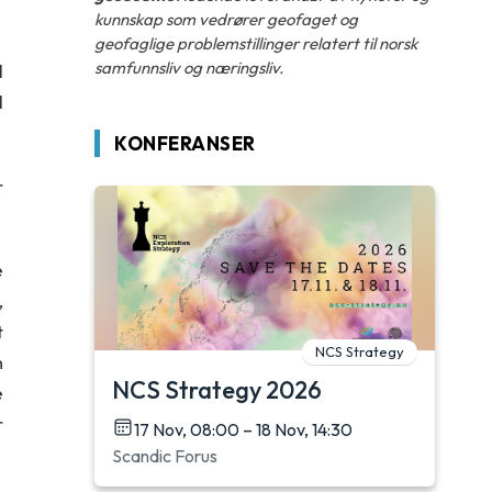
kunnskap som vedrører geofaget og
geofaglige problemstillinger relatert til norsk
samfunnsliv og næringsliv.
l
l
KONFERANSER
r
e
,
t
NCS Strategy
n
NCS Strategy 2026
e
r
17 Nov, 08:00 – 18 Nov, 14:30
Scandic Forus