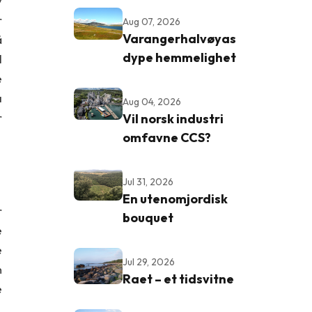
v
r
Aug 07, 2026
Varangerhalvøyas
å
dype hemmelighet
l
e
a
Aug 04, 2026
r
Vil norsk industri
omfavne CCS?
Jul 31, 2026
En utenomjordisk
r
bouquet
e
e
Jul 29, 2026
n
Raet – et tidsvitne
e