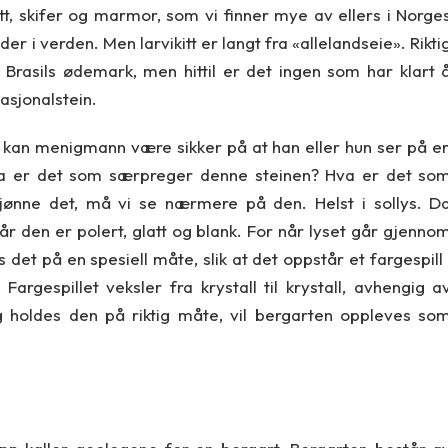
tt, skifer og marmor, som vi finner mye av ellers i Norge
 i verden. Men larvikitt er langt fra «allelandseie». Rikti
 Brasils ødemark, men hittil er det ingen som har klart 
asjonalstein.
n kan menigmann være sikker på at han eller hun ser på e
 Hva er det som særpreger denne steinen? Hva er det so
skjønne det, må vi se nærmere på den. Helst i sollys. D
når den er polert, glatt og blank. For når lyset går gjenno
 det på en spesiell måte, slik at det oppstår et fargespill 
Fargespillet veksler fra krystall til krystall, avhengig a
g holdes den på riktig måte, vil bergarten oppleves so