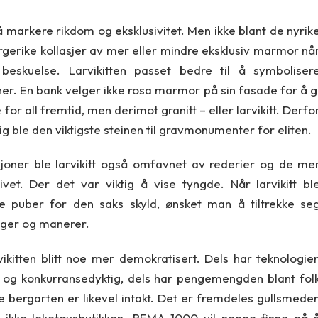
r å markere rikdom og eksklusivitet. Men ikke blant de nyrik
fargerike kollasjer av mer eller mindre eksklusiv marmor nå
 beskuelse. Larvikitten passet bedre til å symboliser
oner. En bank velger ikke rosa marmor på sin fasade for å g
or all fremtid, men derimot granitt – eller larvikitt. Derfo
tidlig ble den viktigste steinen til gravmonumenter for eliten.
joner ble larvikitt også omfavnet av rederier og de me
vet. Der det var viktig å vise tyngde. Når larvikitt bl
ske puber for den saks skyld, ønsket man å tiltrekke se
ger og manerer.
rvikitten blitt noe mer demokratisert. Dels har teknologie
ig og konkurransedyktig, dels har pengemengden blant fol
 bergarten er likevel intakt. Det er fremdeles gullsmede
n, ikke leketøysbutikken. REMA 1000 vil neppe finne på 