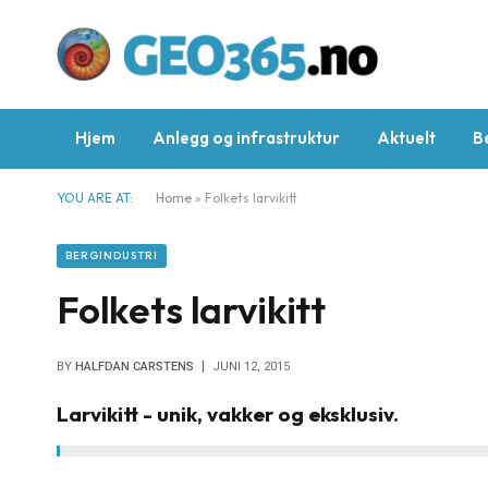
Hjem
Anlegg og infrastruktur
Aktuelt
B
YOU ARE AT:
Home
»
Folkets larvikitt
BERGINDUSTRI
Folkets larvikitt
BY
HALFDAN CARSTENS
JUNI 12, 2015
Larvikitt - unik, vakker og eksklusiv.