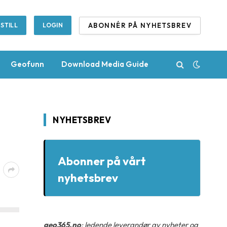
ABONNÉR PÅ NYHETSBREV
STILL
LOGIN
Geofunn
Download Media Guide
NYHETSBREV
Abonner på vårt
nyhetsbrev
geo365.no
: ledende leverandør av nyheter og