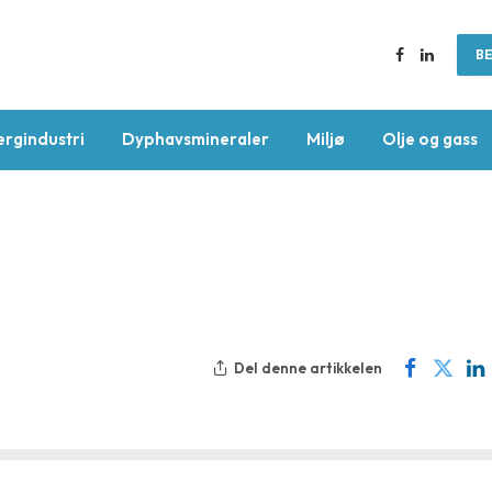
BE
Facebook
LinkedIn
ergindustri
Dyphavsmineraler
Miljø
Olje og gass
Del denne artikkelen