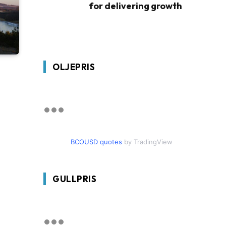
for delivering growth
OLJEPRIS
BCOUSD quotes
by TradingView
GULLPRIS