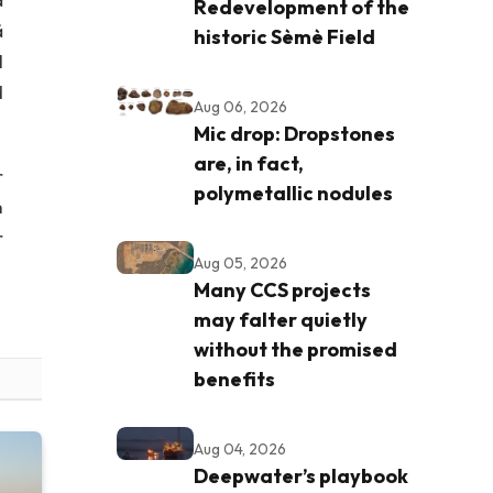
Redevelopment of the
å
historic Sèmè Field
l
d
Aug 06, 2026
Mic drop: Dropstones
are, in fact,
r
polymetallic nodules
m
r
Aug 05, 2026
Many CCS projects
may falter quietly
without the promised
benefits
Aug 04, 2026
Deepwater’s playbook