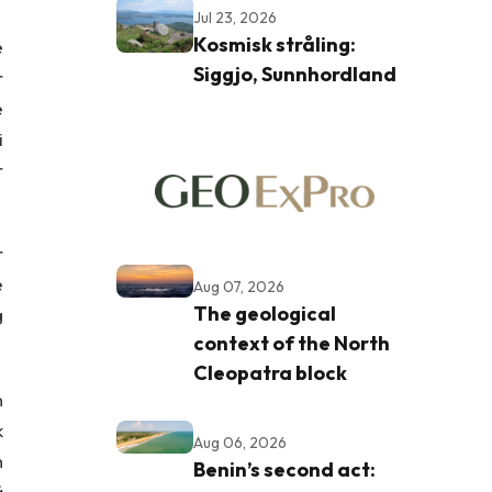
Jul 23, 2026
Kosmisk stråling:
e
Siggjo, Sunnhordland
r
e
i
r
r
e
Aug 07, 2026
The geological
g
context of the North
Cleopatra block
n
k
Aug 06, 2026
n
Benin’s second act:
å