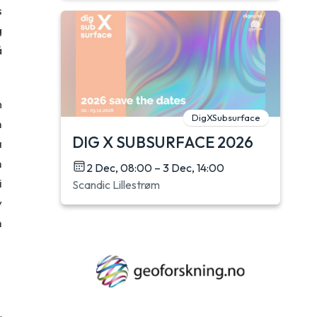
s
g
å
n
DigXSubsurface
m
DIG X SUBSURFACE 2026
a
m
2 Dec, 08:00 – 3 Dec, 14:00
i
Scandic Lillestrøm
v
m