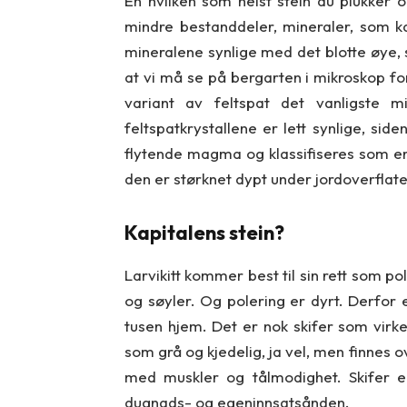
En hvilken som helst stein du plukker 
mindre bestanddeler, mineraler, som k
mineralene synlige med det blotte øye, s
at vi må se på bergarten i mikroskop for 
variant av feltspat det vanligste 
feltspatkrystallene er lett synlige, side
flytende magma og klassifiseres som en
den er størknet dypt under jordoverflaten,
Kapitalens stein?
Larvikitt kommer best til sin rett som po
og søyler. Og polering er dyrt. Derfor 
tusen hjem. Det er nok skifer som virke
som grå og kjedelig, ja vel, men finnes o
med muskler og tålmodighet. Skifer 
dugnads- og egeninnsatsånden.