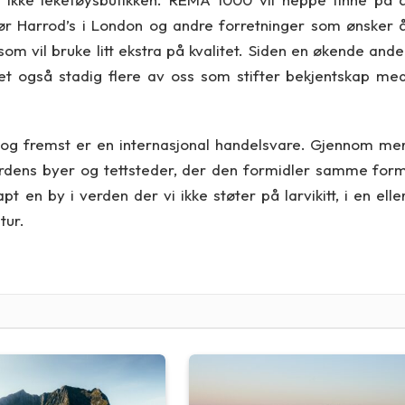
jør Harrod’s i London og andre forretninger som ønsker 
som vil bruke litt ekstra på kvalitet. Siden en økende ande
det også stadig flere av oss som stifter bekjentskap me
st og fremst er en internasjonal handelsvare. Gjennom me
erdens byer og tettsteder, der den formidler samme for
pt en by i verden der vi ikke støter på larvikitt, i en elle
tur.