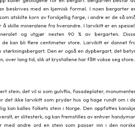
opp kaller geologene for en bergart. Bergarten består a
an beskrives med en kjemisk formel. I noen bergarter e
om atskilte korn av forskjellig farge, i andre er de så sm
å skille mineralene fra hverandre. I larvikitt er en spesiel
mineralet og utgjør nesten 90 % av bergarten. Diss
n de kan bli flere centimeter store. Larvikitt er dannet fr
 størkningsbergart. Den er også en dypbergart, det bety
 over lang tid, slik at krystallene har fått vokse seg store.
lert stein, det vil si som gulvflis, fasadeplater, monumente
er det ikke larvikitt som pryder hus og hage rundt om i d
lig kan kalles folkets stein i Norge. Den oppfattes kanskj
veralt, er slitesterk, og kan fremstilles av enhver handyma
er med andre ord en stein som passer inn i den norsk