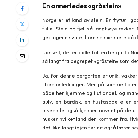
En annerledes «gråstein»
Norge er et land av stein. En flytur i 
fulle. Stein og fjell så langt øye rekker. 
geologene svare, bare se nærmere på de
Uansett, det er i alle fall én bergart i N
så langt fra begrepet «gråstein» som de
Ja, for denne bergarten er unik, vakker
store anledninger. Men på samme tid er 
både her hjemme og i utlandet, og mange
gulv, en bardisk, en husfasade eller 
utseende også kjenner navnet på den. D
husker hvilket land den kommer fra. Hvis
det ikke langt igjen før de også lærer seg