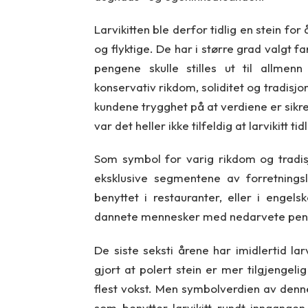
Larvikitten ble derfor tidlig en stein fo
og flyktige. De har i større grad valgt 
pengene skulle stilles ut til allmenn
konservativ rikdom, soliditet og tradisj
kundene trygghet på at verdiene er sikre f
var det heller ikke tilfeldig at larvikitt 
Som symbol for varig rikdom og tradis
eksklusive segmentene av forretningsli
benyttet i restauranter, eller i engel
dannete mennesker med nedarvete pen
De siste seksti årene har imidlertid la
gjort at polert stein er mer tilgjengel
flest vokst. Men symbolverdien av denne
som benytter larvikitt rundt inngange