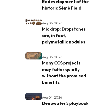
Redevelopment of the
historic Sèmè Field
Aug 06, 2026
Mic drop: Dropstones
are, in fact,
polymetallic nodules
Aug 05, 2026
Many CCS projects
may falter quietly
without the promised
benefits
Aug 04, 2026
Deepwater’s playbook