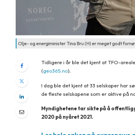
Olje- og energiminister Tina Bru (H) er meget godt fornøy
Tidligere i år ble det kjent at TFO-area
(
geo365.no
).
I dag ble det kjent at 33 selskaper har s
de fleste selskapene som er aktive på n
Myndighetene tar sikte på å offentligg
2020 på nyåret 2021.
Les hele saken på expronews.