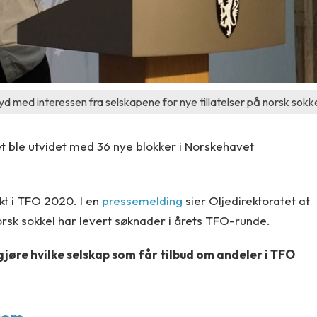
d med interessen fra selskapene for nye tillatelser på norsk sokke
let ble utvidet med 36 nye blokker i Norskehavet
økt i TFO 2020. I en
pressemelding
sier Oljedirektoratet at
orsk sokkel har levert søknader i årets TFO-runde.
jøre hvilke selskap som får tilbud om andeler i TFO
com.