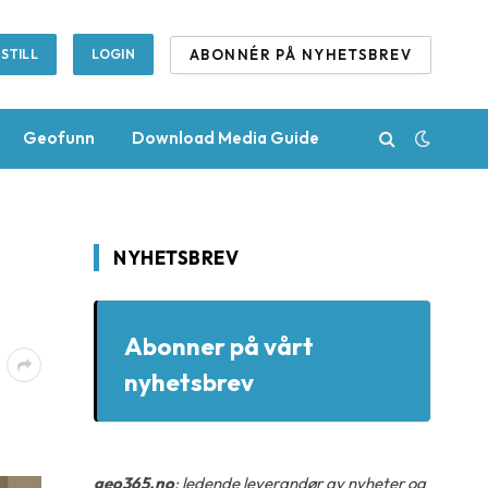
ABONNÉR PÅ NYHETSBREV
STILL
LOGIN
Geofunn
Download Media Guide
NYHETSBREV
Abonner på vårt
nyhetsbrev
geo365.no
: ledende leverandør av nyheter og