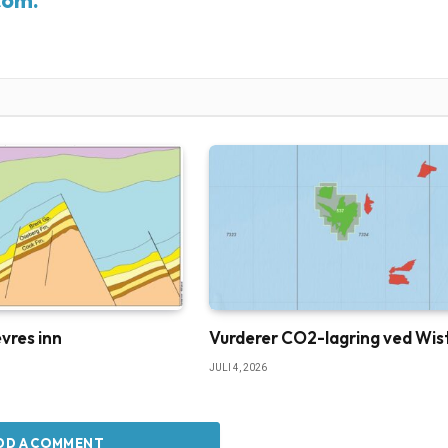
vres inn
Vurderer CO2-lagring ved Wis
JULI 4, 2026
DD A COMMENT