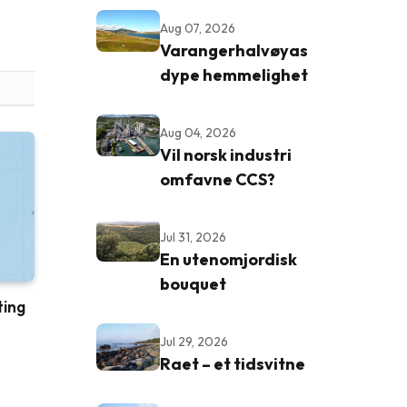
Aug 07, 2026
Varangerhalvøyas
dype hemmelighet
Aug 04, 2026
Vil norsk industri
omfavne CCS?
Jul 31, 2026
En utenomjordisk
bouquet
ting
Jul 29, 2026
Raet – et tidsvitne