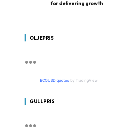
for delivering growth
OLJEPRIS
BCOUSD quotes
by TradingView
GULLPRIS