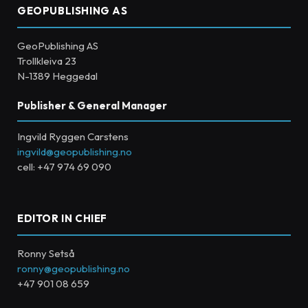
GEOPUBLISHING AS
GeoPublishing AS
Trollkleiva 23
N-1389 Heggedal
Publisher & General Manager
Ingvild Ryggen Carstens
ingvild@geopublishing.no
cell: +47 974 69 090
EDITOR IN CHIEF
Ronny Setså
ronny@geopublishing.no
+47 901 08 659