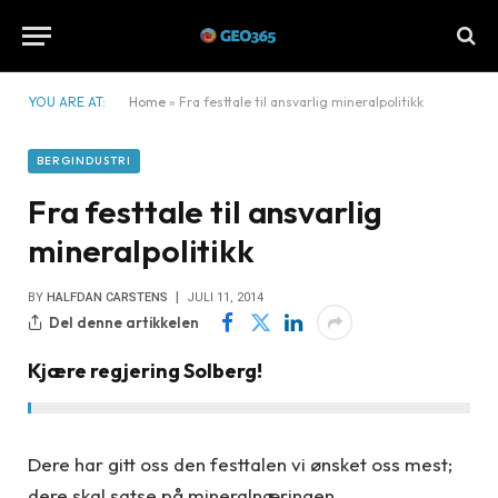
YOU ARE AT:
Home
»
Fra festtale til ansvarlig mineralpolitikk
BERGINDUSTRI
Fra festtale til ansvarlig
mineralpolitikk
BY
HALFDAN CARSTENS
JULI 11, 2014
Del denne artikkelen
Kjære regjering Solberg!
Dere har gitt oss den festtalen vi ønsket oss mest;
dere skal satse på mineralnæringen.