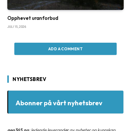
Opphevet uranforbud
JULI 15, 2026
ADD A COMMENT
NYHETSBREV
Abonner på vårt nyhetsbrev
geo365.no
: ledende leverandør av nyheter og kunnskap