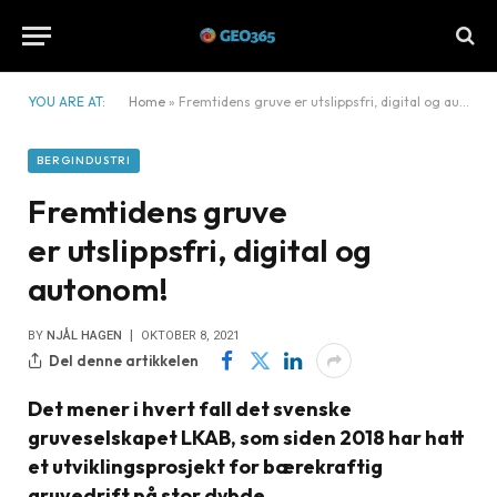
YOU ARE AT:
Home
»
Fremtidens gruve er utslippsfri, digital og autonom!
BERGINDUSTRI
Fremtidens gruve
er utslippsfri, digital og
autonom!
BY
NJÅL HAGEN
OKTOBER 8, 2021
Del denne artikkelen
Det mener i hvert fall det svenske
gruveselskapet LKAB, som siden 2018 har hatt
et utviklingsprosjekt for bærekraftig
gruvedrift på stor dybde.