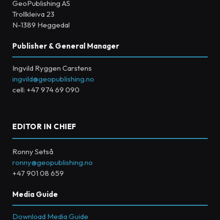
GeoPublishing AS
Trollkleiva 23
N-1389 Heggedal
Publisher & General Manager
Ingvild Ryggen Carstens
ingvild@geopublishing.no
cell: +47 974 69 090
EDITOR IN CHIEF
Ronny Setså
ronny@geopublishing.no
+47 901 08 659
Media Guide
Download Media Guide