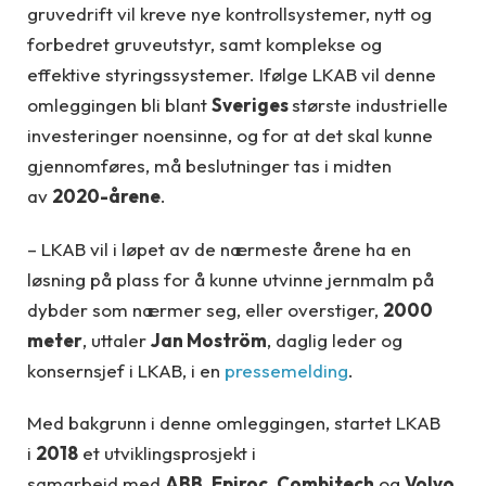
gruvedrift vil kreve nye kontrollsystemer, nytt og
forbedret gruveutstyr, samt komplekse og
effektive styringssystemer. Ifølge LKAB vil denne
omleggingen bli blant
Sveriges
største industrielle
investeringer noensinne, og for at det skal kunne
gjennomføres, må beslutninger tas i midten
av
2020-årene
.
– LKAB vil i løpet av de nærmeste årene ha en
løsning på plass for å kunne utvinne jernmalm på
dybder som nærmer seg, eller overstiger,
2000
meter
, uttaler
Jan Moström
, daglig leder og
konsernsjef i LKAB, i en
pressemelding
.
Med bakgrunn i denne omleggingen, startet LKAB
i
2018
et utviklingsprosjekt i
samarbeid med
ABB
,
Epiroc
,
Combitech
og
Volvo