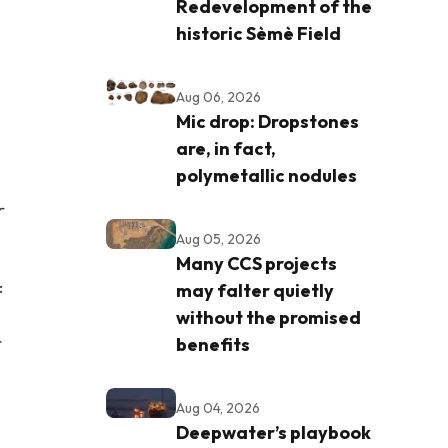
Redevelopment of the
historic Sèmè Field
Aug 06, 2026
Mic drop: Dropstones
are, in fact,
polymetallic nodules
r
Aug 05, 2026
Many CCS projects
:
may falter quietly
without the promised
r
benefits
Aug 04, 2026
Deepwater’s playbook