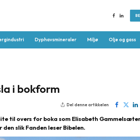
BE
Facebook
LinkedIn
ergindustri
Dyphavsmineraler
Miljø
Olje og gass
la i bokform
Del denne artikkelen
 lite til overs for boka som Elisabeth Gammelsæte
r den slik Fanden leser Bibelen.