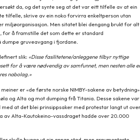
rsøkt da, og det synte seg at det var eitt tilfelle av at ein
te tilfelle, skrive av ein noko forvirra enkeltperson utan
ler miljøorganisasjon. Men sitatet blei dengang brukt for alt
n, for å framstille det som dette er standard
å dumpe gruveavgang i fjordane.
efinert slik:
«Disse fasilitetene/anleggene tilbyr nyttige
nsett for å være nødvendig av samfunnet, men nesten alle e
eres nabolag.»
o meiner er «de første norske NIMBY-sakene av betydning»
la og Alta og mot dumping frå Titania. Desse sakene var
 med at det blei prinsippsaker med protestar langt ut ove
nga av Alta-Kautokeino-vassdraget hadde over 20.000
heller skulle bygge ut ein annan stad, men argumenterte