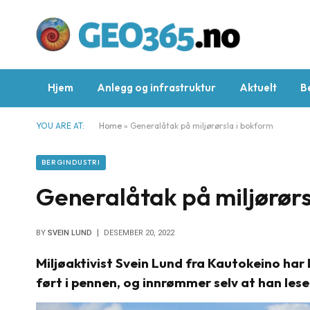
Hjem
Anlegg og infrastruktur
Aktuelt
B
YOU ARE AT:
Home
»
Generalåtak på miljørørsla i bokform
BERGINDUSTRI
Generalåtak på miljørørs
BY
SVEIN LUND
DESEMBER 20, 2022
Miljøaktivist Svein Lund fra Kautokeino har
ført i pennen, og innrømmer selv at han lese