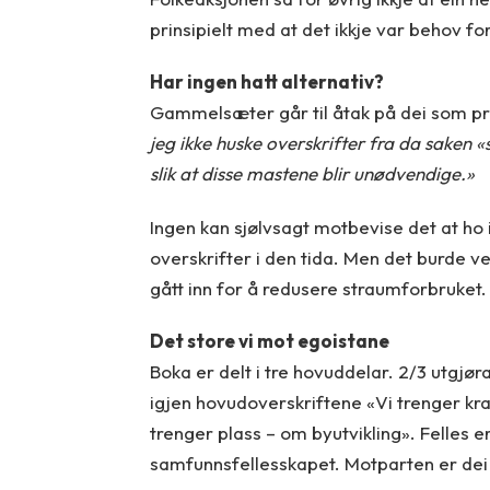
prinsipielt med at det ikkje var behov fo
Har ingen hatt alternativ?
Gammelsæter går til åtak på dei som p
jeg ikke huske overskrifter fra da saken
slik at disse mastene blir unødvendige.»
Ingen kan sjølvsagt motbevise det at ho ik
overskrifter i den tida. Men det burde ve
gått inn for å redusere straumforbruket.
Det store vi mot egoistane
Boka er delt i tre hovuddelar. 2/3 utgjø
igjen hovudoverskriftene «Vi trenger kr
trenger plass – om byutvikling». Felles e
samfunnsfellesskapet. Motparten er dei