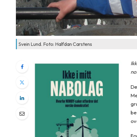
Svein Lund. Foto: Halfdan Carstens
Ik
no
De
Me
gr
be
ov
Fo