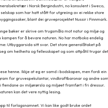
neralsekretær i Norsk Bergindustri, no konsulent i Sweco,
t selskap som har hatt stått for utgreiing av ei rekke store
byggingssaker, blant dei gruveprosjektet Nussir i Finnmark.
nge bøker er skrive om trugsmåla mot natur og miljø og
 kampen for å bevare naturen. No har motboka endelig
me: Utbyggarsida sitt svar. Det store generalåtaket på
 seg om heilheita og fellesskapet og som attpåtil trugar de
 lese henne. Ikkje at eg er samd i bodskapen, men fordi ein
gram for gruvespekulantar, vindkraftbaronar og andre so
i fiendane av miljørørsla og miljøet framført i fri dressur.
aturen kan det vere nyttig lesing.
 opp til forlagsnamnet. Vi kan like godt bruke ordet