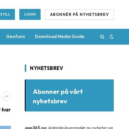
ABONNÉR PÅ NYHETSBREV
STILL
LOGIN
Geofunn
Download Media Guide
NYHETSBREV
Abonner på vårt
nyhetsbrev
r har
geo365.no
: ledende leverandør av nyheter og