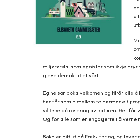
ge
ei
ut
Ma
om
ko
miljørørsla, som egoistar som ikkje bryr
gjeve demokratiet vårt.
Eg helsar boka velkomen og tilrår alle å
her får samla mellom to permar eit pro
vil tene på rasering av naturen. Her får v
Og for alle som er engasjerte i å verne n
Boka er gitt ut på Frekk forlag, og lever