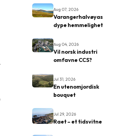
Aug 07, 2026
Varangerhalvøyas
dype hemmelighet
Aug 04, 2026
Vil norsk industri
omfavne CCS?
t
Jul 31, 2026
En utenomjordisk
bouquet
m
Jul 29, 2026
Raet – et tidsvitne