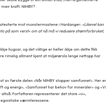
r meir kraft. NIMBY?
rotesterte mot monstermastene i Hardanger:
«Likevel kan
 «sto på som verst» om at nå må vi redusere strømforbruket,
kje hugsar, og det viktige er heller ikkje om dette fikk
re rimelig allment kjent at miljørørsla lenge nettopp har
rast av første delen «Når NIMBY stopper samfunnet». Her e
aft og energi», «Samfunnet har behov for mineraler» og «Vi
r altså: Forfattaren representerer det store «vi»,
 egoistiske særinteressene.