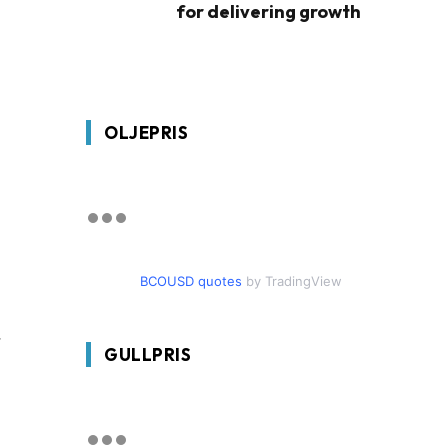
for delivering growth
OLJEPRIS
BCOUSD quotes
by TradingView
r
GULLPRIS