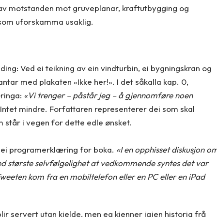
av motstanden mot gruveplanar, kraftutbygging og
t som uforskamma usaklig.
lding: Ved ei teikning av ein vindturbin, ei bygningskran og
ntar med plakaten «Ikke her!». I det såkalla kap. 0,
ringa:
«Vi trenger – påstår jeg – å gjennomføre noen
Intet mindre. Forfattaren representerer dei som skal
står i vegen for dette edle ønsket.
r ei programerklæring for boka.
«I en opphisset diskusjon o
ed største selvfølgelighet at vedkommende syntes det var
weeten kom fra en mobiltelefon eller en PC eller en iPad
ir servert utan kjelde, men eg kjenner igjen historia frå