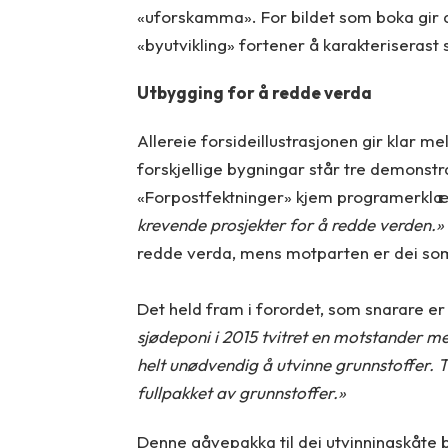
«uforskamma». For bildet som boka gir 
«byutvikling» fortener å karakteriseras
Utbygging for å redde verda
Allereie forsideillustrasjonen gir klar me
forskjellige bygningar står tre demonstra
«Forpostfektninger» kjem programerklæ
krevende prosjekter for å redde verden.»
redde verda, mens motparten er dei som 
Det held fram i forordet, som snarare e
sjødeponi i 2015 tvitret en motstander m
helt unødvendig å utvinne grunnstoffer. T
fullpakket av grunnstoffer.»
Denne gåvepakka til dei utvinningskåte bl