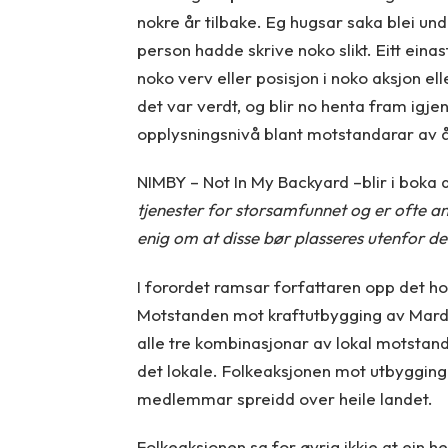
nokre år tilbake. Eg hugsar saka blei unde
person hadde skrive noko slikt. Eitt einas
noko verv eller posisjon i noko aksjon el
det var verdt, og blir no henta fram igje
opplysningsnivå blant motstandarar av 
NIMBY – Not In My Backyard –blir i boka d
tjenester for storsamfunnet og er ofte a
enig om at disse bør plasseres utenfor d
I forordet ramsar forfattaren opp det h
Motstanden mot kraftutbygging av Mardø
alle tre kombinasjonar av lokal motstand
det lokale. Folkeaksjonen mot utbyggi
medlemmar spreidd over heile landet.
Folkeaksjonen sa for øvrig ikkje at ein 