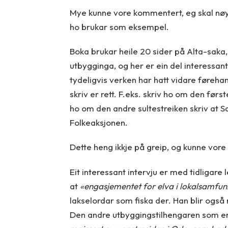
Mye kunne vore kommentert, eg skal nøye
ho brukar som eksempel.
Boka brukar heile 20 sider på Alta-saka
utbygginga, og her er ein del interessant
tydeligvis verken har hatt vidare føreha
skriv er rett. F.eks. skriv ho om den før
ho om den andre sultestreiken skriv a
Folkeaksjonen.
Dette heng ikkje på greip, og kunne vore
Eit interessant intervju er med tidligare
at
«engasjementet for elva i lokalsamfunn
lakselordar som fiska der. Han blir også
Den andre utbyggingstilhengaren som er