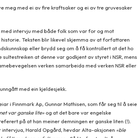
 meg med ei av fire kraftsaker og ei av tre gruvesaker
, med intervju med både folk som var for og mot
 historie. Teksten blir likevel skjemma av at forfattaren
ndskunnskap eller brydd seg om å få kontrollert at det ho
ste sultestreiken at denne var godkjent av styret i NSR, mens
t Samebevegelsen verken samarbeida med verken NSR eller
 unngått med ein kjeldesjekk.
 leiar i Finnmark Ap, Gunnar Mathisen, som får seg til å seie
et var ganske lite»
og at det bare var engelske
 referert på at han meiner demningen er ganske liten (!).
 intervjua, Harald Opgård, hevdar Alta-aksjonen
«ble