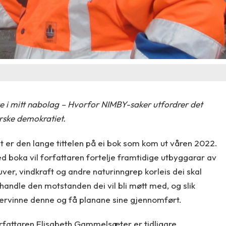
ke i mitt nabolag – Hvorfor NIMBY-saker utfordrer det
rske demokratiet.
t er den lange tittelen på ei bok som kom ut våren 2022.
d boka vil forfattaren fortelje framtidige utbyggarar av
uver, vindkraft og andre naturinngrep korleis dei skal
handle den motstanden dei vil bli møtt med, og slik
ervinne denne og få planane sine gjennomført.
rfattaren Elisabeth Gammelsæter er tidligare