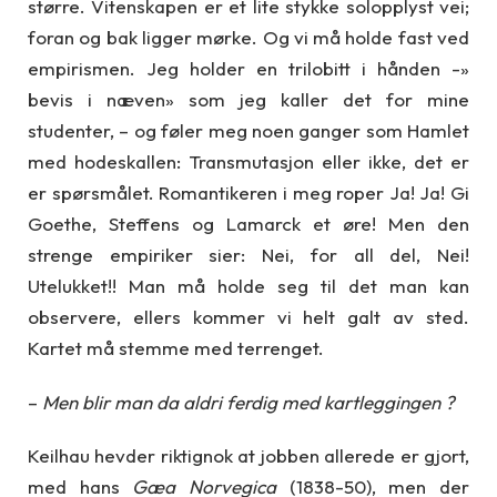
større. Vitenskapen er et lite stykke solopplyst vei;
foran og bak ligger mørke. Og vi må holde fast ved
empirismen. Jeg holder en trilobitt i hånden -»
bevis i næven» som jeg kaller det for mine
studenter, – og føler meg noen ganger som Hamlet
med hodeskallen: Transmutasjon eller ikke, det er
er spørsmålet. Romantikeren i meg roper Ja! Ja! Gi
Goethe, Steffens og Lamarck et øre! Men den
strenge empiriker sier: Nei, for all del, Nei!
Utelukket!! Man må holde seg til det man kan
observere, ellers kommer vi helt galt av sted.
Kartet må stemme med terrenget.
–
Men blir man da aldri ferdig med kartleggingen ?
Keilhau hevder riktignok at jobben allerede er gjort,
med hans
Gæa Norvegica
(1838-50), men der