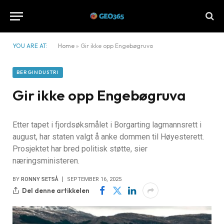
YOU ARE AT:
Home
»
Gir ikke opp Engebøgruva
BERGINDUSTRI
Gir ikke opp Engebøgruva
Etter tapet i fjordsøksmålet i Borgarting lagmannsrett i
august, har staten valgt å anke dommen til Høyesterett.
Prosjektet har bred politisk støtte, sier
næringsministeren.
BY
RONNY SETSÅ
SEPTEMBER 16, 2025
Del denne artikkelen