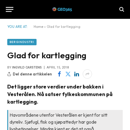
YOU ARE AT:
Home
»
Glad for kartlegging
BERGINDUSTRI
Glad for kartlegging
BY
INGVILD CARSTENS
APRIL 15, 2018
Del denne artikkelen
Det ligger store verdier under bakken i
Vesterålen. Nå satser fylkeskommunen på
kartlegging.
Havområdene utenfor Vesterålen er kjent for sitt
dyreliv. Sjøfugl, fisk og sjøpattedyr har gode
livsbetingelser. Mindre kjent er det at også