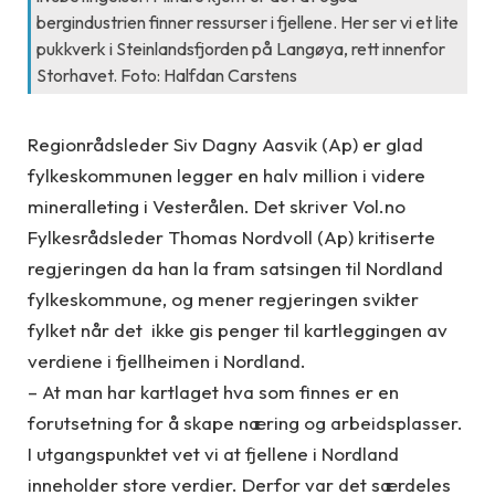
bergindustrien finner ressurser i fjellene. Her ser vi et lite
pukkverk i Steinlandsfjorden på Langøya, rett innenfor
Storhavet. Foto: Halfdan Carstens
Regionrådsleder Siv Dagny Aasvik (Ap) er glad
fylkeskommunen legger en halv million i videre
mineralleting i Vesterålen. Det skriver Vol.no
Fylkesrådsleder Thomas Nordvoll (Ap) kritiserte
regjeringen da han la fram satsingen til Nordland
fylkeskommune, og mener regjeringen svikter
fylket når det ikke gis penger til kartleggingen av
verdiene i fjellheimen i Nordland.
– At man har kartlaget hva som finnes er en
forutsetning for å skape næring og arbeidsplasser.
I utgangspunktet vet vi at fjellene i Nordland
inneholder store verdier. Derfor var det særdeles