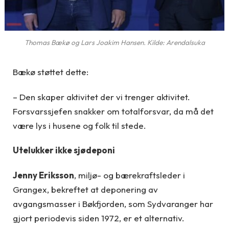
Thomas Bækø og Lars Joakim Hansen. Kilde: Arendalsuka
Bækø støttet dette:
– Den skaper aktivitet der vi trenger aktivitet.
Forsvarssjefen snakker om totalforsvar, da må det
være lys i husene og folk til stede.
Utelukker ikke sjødeponi
Jenny Eriksson
, miljø- og bærekraftsleder i
Grangex, bekreftet at deponering av
avgangsmasser i Bøkfjorden, som Sydvaranger har
gjort periodevis siden 1972, er et alternativ.