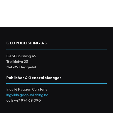
GEOPUBLISHING AS
GeoPublishing AS
Trollkleiva 23
N-1389 Heggedal
Publisher & General Manager
Ingvild Ryggen Carstens
ingvild@geopublishing.no
cell: +47 974 69 090