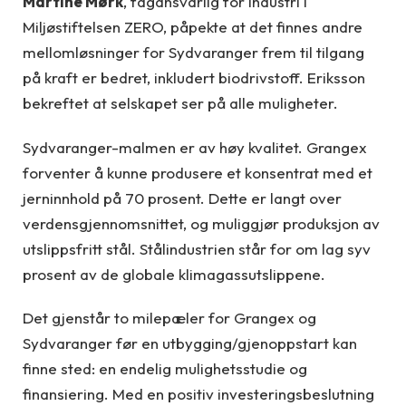
Martine Mørk
, fagansvarlig for industri i
Miljøstiftelsen ZERO, påpekte at det finnes andre
mellomløsninger for Sydvaranger frem til tilgang
på kraft er bedret, inkludert biodrivstoff. Eriksson
bekreftet at selskapet ser på alle muligheter.
Sydvaranger-malmen er av høy kvalitet. Grangex
forventer å kunne produsere et konsentrat med et
jerninnhold på 70 prosent. Dette er langt over
verdensgjennomsnittet, og muliggjør produksjon av
utslippsfritt stål. Stålindustrien står for om lag syv
prosent av de globale klimagassutslippene.
Det gjenstår to milepæler for Grangex og
Sydvaranger før en utbygging/gjenoppstart kan
finne sted: en endelig mulighetsstudie og
finansiering. Med en positiv investeringsbeslutning