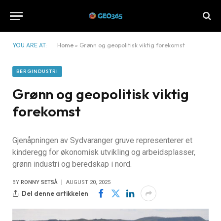
YOU ARE AT:
Home
»
Grønn og geopolitisk viktig forekomst
BERGINDUSTRI
Grønn og geopolitisk viktig
forekomst
Gjenåpningen av Sydvaranger gruve representerer et
kinderegg for økonomisk utvikling og arbeidsplasser,
grønn industri og beredskap i nord.
BY
RONNY SETSÅ
AUGUST 20, 2025
Del denne artikkelen