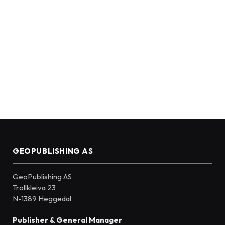
GEOPUBLISHING AS
GeoPublishing AS
Trollkleiva 23
N-1389 Heggedal
Publisher & General Manager