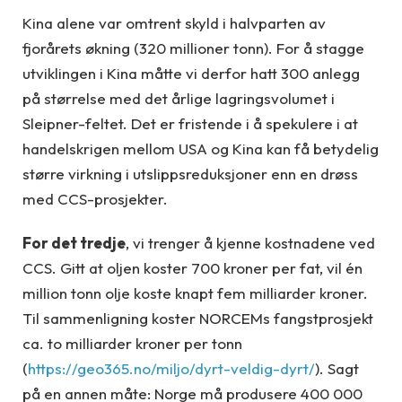
Kina alene var omtrent skyld i halvparten av
fjorårets økning (320 millioner tonn). For å stagge
utviklingen i Kina måtte vi derfor hatt 300 anlegg
på størrelse med det årlige lagringsvolumet i
Sleipner-feltet. Det er fristende i å spekulere i at
handelskrigen mellom USA og Kina kan få betydelig
større virkning i utslippsreduksjoner enn en drøss
med CCS-prosjekter.
For det tredje
, vi trenger å kjenne kostnadene ved
CCS. Gitt at oljen koster 700 kroner per fat, vil én
million tonn olje koste knapt fem milliarder kroner.
Til sammenligning koster NORCEMs fangstprosjekt
ca. to milliarder kroner per tonn
(
https://geo365.no/miljo/dyrt-veldig-dyrt/
). Sagt
på en annen måte: Norge må produsere 400 000