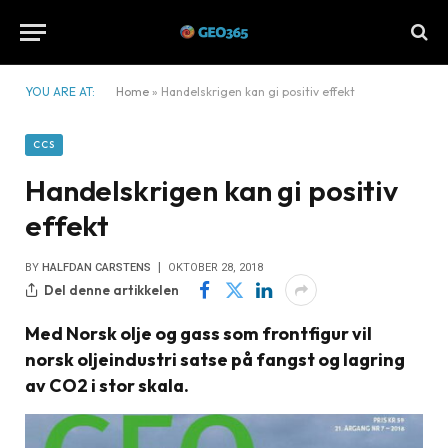
YOU ARE AT:
Home
»
Handelskrigen kan gi positiv effekt
CCS
Handelskrigen kan gi positiv
effekt
BY
HALFDAN CARSTENS
OKTOBER 28, 2018
Del denne artikkelen
Med Norsk olje og gass som frontfigur vil
norsk oljeindustri satse på fangst og lagring
av CO2 i stor skala.