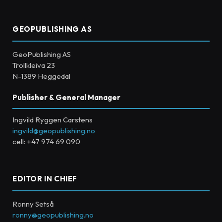
GEOPUBLISHING AS
GeoPublishing AS
Trollkleiva 23
N-1389 Heggedal
Publisher & General Manager
Ingvild Ryggen Carstens
ingvild@geopublishing.no
cell: +47 974 69 090
EDITOR IN CHIEF
Ronny Setså
ronny@geopublishing.no