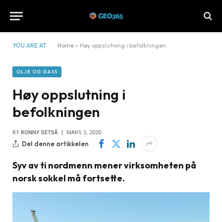
YOU ARE AT:
Home
»
Høy oppslutning i befolkningen
OLJE OG GASS
Høy oppslutning i
befolkningen
BY
RONNY SETSÅ
MARS 5, 2020
Del denne artikkelen
Syv av ti nordmenn mener virksomheten på
norsk sokkel må fortsette.