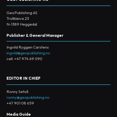
GeoPublishing AS
Trollkleiva 23
N-1389 Heggedal
Publisher & General Manager
Ingvild Ryggen Carstens
ingvild@geopublishing.no
cell: +47 974 69 090
EDITOR IN CHIEF
Ronny Setså
ronny@geopublishing.no
+47 901 08 659
Media Guide