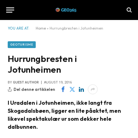
YOU ARE AT:
Home
»
Hurrungbresten i Jotunheimen
GEOTURISME
Hurrungbresten i
Jotunheimen
BY
GUEST AUTHOR
AUGUST 19, 2016
Del denne artikkelen
I Uradalen i Jotunheimen, ikke langt fra
Skogadalsbøen, ligger en lite påaktet, men
likevel spektakulær ur som dekker hele
dalbunnen.