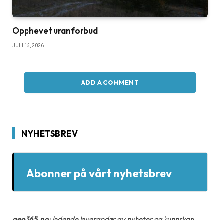
Opphevet uranforbud
JULI 15, 2026
ADD A COMMENT
NYHETSBREV
Abonner på vårt nyhetsbrev
geo365.no
: ledende leverandør av nyheter og kunnskap