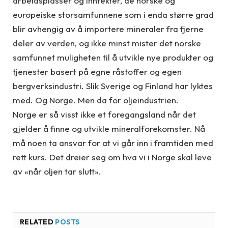
arbeidsplasser og inntekter, de norske og
europeiske storsamfunnene som i enda større grad
blir avhengig av å importere mineraler fra fjerne
deler av verden, og ikke minst mister det norske
samfunnet muligheten til å utvikle nye produkter og
tjenester basert på egne råstoffer og egen
bergverksindustri. Slik Sverige og Finland har lyktes
med. Og Norge. Men da for oljeindustrien.
Norge er så visst ikke et foregangsland når det
gjelder å finne og utvikle mineralforekomster. Nå
må noen ta ansvar for at vi går inn i framtiden med
rett kurs. Det dreier seg om hva vi i Norge skal leve
av «når oljen tar slutt».
RELATED
POSTS