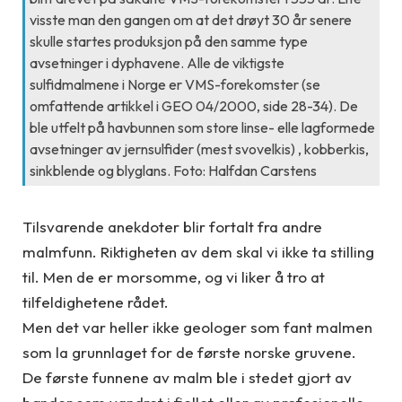
visste man den gangen om at det drøyt 30 år senere
skulle startes produksjon på den samme type
avsetninger i dyphavene. Alle de viktigste
sulfidmalmene i Norge er VMS-forekomster (se
omfattende artikkel i GEO 04/2000, side 28-34). De
ble utfelt på havbunnen som store linse- elle lagformede
avsetninger av jernsulfider (mest svovelkis) , kobberkis,
sinkblende og blyglans. Foto: Halfdan Carstens
Tilsvarende anekdoter blir fortalt fra andre
malmfunn. Riktigheten av dem skal vi ikke ta stilling
til. Men de er morsomme, og vi liker å tro at
tilfeldighetene rådet.
Men det var heller ikke geologer som fant malmen
som la grunnlaget for de første norske gruvene.
De første funnene av malm ble i stedet gjort av