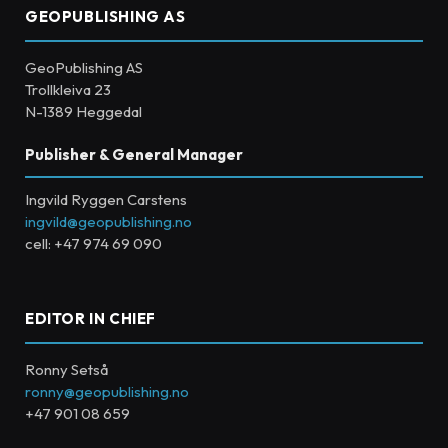
GEOPUBLISHING AS
GeoPublishing AS
Trollkleiva 23
N-1389 Heggedal
Publisher & General Manager
Ingvild Ryggen Carstens
ingvild@geopublishing.no
cell: +47 974 69 090
EDITOR IN CHIEF
Ronny Setså
ronny@geopublishing.no
+47 901 08 659