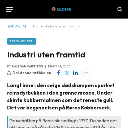
YOU ARE AT:
Home
»
Industri uten framtid
BERGINDUSTRI
Industri uten framtid
BY
HALFDAN CARSTENS
MARS 21, 2017
Del denne artikkelen
Langt inne i den seige dødskampen sparket
reinsdyrbukken i den grønne mosen. Under
skinte kobbermalmen som det reneste gull.
Det var begynnelsen på Røros Kobberverk.
Gruvedriften på Røros ble nedlagt i 1977. Da hadde det
blitt drevet på såkalte VMS-forekomster i 333 år. Lite