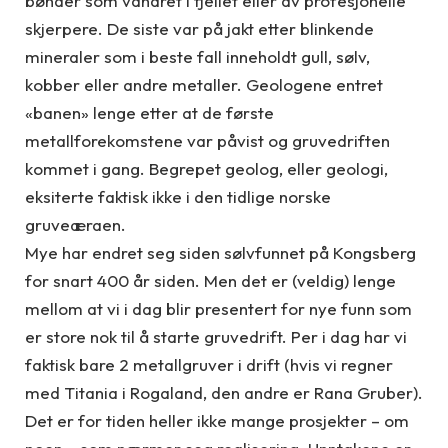
bønder som vandret i fjellet eller av profesjonelle
skjerpere. De siste var på jakt etter blinkende
mineraler som i beste fall inneholdt gull, sølv,
kobber eller andre metaller. Geologene entret
«banen» lenge etter at de første
metallforekomstene var påvist og gruvedriften
kommet i gang. Begrepet geolog, eller geologi,
eksiterte faktisk ikke i den tidlige norske
gruveæraen.
Mye har endret seg siden sølvfunnet på Kongsberg
for snart 400 år siden. Men det er (veldig) lenge
mellom at vi i dag blir presentert for nye funn som
er store nok til å starte gruvedrift. Per i dag har vi
faktisk bare 2 metallgruver i drift (hvis vi regner
med Titania i Rogaland, den andre er Rana Gruber).
Det er for tiden heller ikke mange prosjekter – om