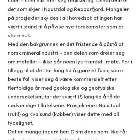
noen – som nærmer seg realisering. Unntakene er
det som skjer i Naustdal og Repparfjord. Mangelen
på prosjekter skyldes i all hovedsak at ingen har
vært i stand til å påvise nye forekomster som er
store nok.
Med den bakgrunnen er det fristende å påstå at
norsk mineralindustri – den delen som dreier seg
om metaller – ikke går noen lys framtid i møte. For i
tillegg til at det tar lang tid å gjøre et funn, som i
beste fall viser seg å være kommersielt etter
flerfoldige år med geologiske og geofysiske
undersøkelser, tar det svært (!) lang tid å få de
nødvendige tillatelsene. Prosjektene i Naustdal
(rutil) og Kvalsund (kobber) viser dette med all
tydelighet.
Det er mange tapere her: Distriktene som ikke får