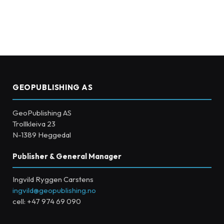
GEOPUBLISHING AS
GeoPublishing AS
Trollkleiva 23
N-1389 Heggedal
Publisher & General Manager
Ingvild Ryggen Carstens
ingvild@geopublishing.no
cell: +47 974 69 090