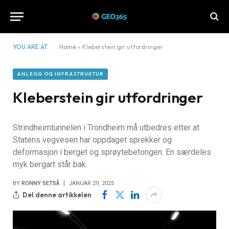
YOU ARE AT:
Home
»
Kleberstein gir utfordringer
ANLEGG OG INFRASTRUKTUR
Kleberstein gir utfordringer
Strindheimtunnelen i Trondheim må utbedres etter at
Statens vegvesen har oppdaget sprekker og
deformasjon i berget og sprøytebetongen. En særdeles
myk bergart står bak.
BY
RONNY SETSÅ
JANUAR 29, 2025
Del denne artikkelen