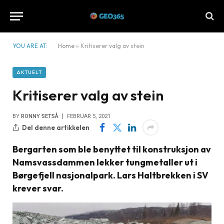
YOU ARE AT:
Home
»
Kritiserer valg av stein
AKTUELT
Kritiserer valg av stein
BY
RONNY SETSÅ
FEBRUAR 5, 2021
Del denne artikkelen
Bergarten som ble benyttet til konstruksjon av
Namsvassdammen lekker tungmetaller ut i
Børgefjell nasjonalpark. Lars Haltbrekken i SV
krever svar.