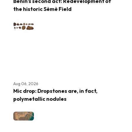
Benin’s second act: Redevelopment of
the historic Sèmè Field
Aug 06, 2026
Mic drop: Dropstones are, in fact,
polymetallic nodules