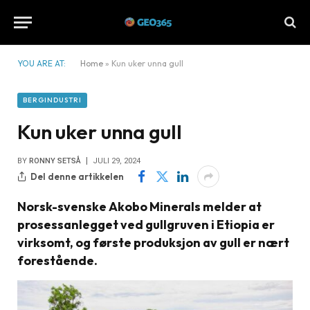
YOU ARE AT:
Home
»
Kun uker unna gull
BERGINDUSTRI
Kun uker unna gull
BY
RONNY SETSÅ
JULI 29, 2024
Del denne artikkelen
Norsk-svenske Akobo Minerals melder at
prosessanlegget ved gullgruven i Etiopia er
virksomt, og første produksjon av gull er nært
forestående.