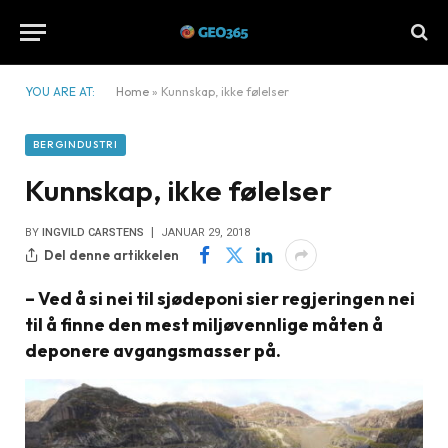
YOU ARE AT:
Home
»
Kunnskap, ikke følelser
BERGINDUSTRI
Kunnskap, ikke følelser
BY
INGVILD CARSTENS
JANUAR 29, 2018
Del denne artikkelen
– Ved å si nei til sjødeponi sier regjeringen nei
til å finne den mest miljøvennlige måten å
deponere avgangsmasser på.