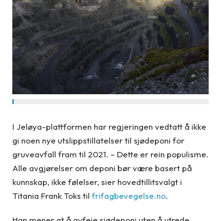
I Jeløya-plattformen har regjeringen vedtatt å ikke
gi noen nye utslippstillatelser til sjødeponi for
gruveavfall fram til 2021. – Dette er rein populisme.
Alle avgjørelser om deponi bør være basert på
kunnskap, ikke følelser, sier hovedtillitsvalgt i
Titania Frank Toks til
frifagbevegelse.no
.
Han mener at å avfeie sjødeponi uten å utrede