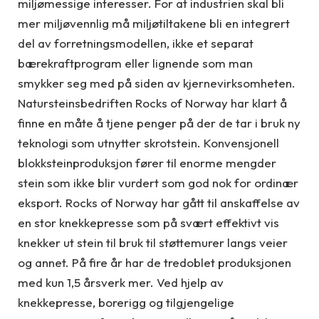
miljømessige interesser. For at industrien skal bli
mer miljøvennlig må miljøtiltakene bli en integrert
del av forretningsmodellen, ikke et separat
bærekraftprogram eller lignende som man
smykker seg med på siden av kjernevirksomheten.
Natursteinsbedriften Rocks of Norway har klart å
finne en måte å tjene penger på der de tar i bruk ny
teknologi som utnytter skrotstein. Konvensjonell
blokksteinproduksjon fører til enorme mengder
stein som ikke blir vurdert som god nok for ordinær
eksport. Rocks of Norway har gått til anskaffelse av
en stor knekkepresse som på svært effektivt vis
knekker ut stein til bruk til støttemurer langs veier
og annet. På fire år har de tredoblet produksjonen
med kun 1,5 årsverk mer. Ved hjelp av
knekkepresse, borerigg og tilgjengelige