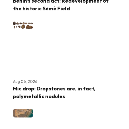
Benin’s second act: Redevelopment of
the historic Sèmè Field
Aug 06, 2026
Mic drop: Dropstones are, in fact,
polymetallic nodules