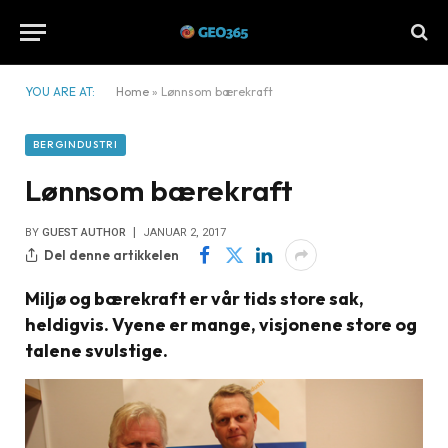
YOU ARE AT:
Home
»
Lønnsom bærekraft
BERGINDUSTRI
Lønnsom bærekraft
BY
GUEST AUTHOR
JANUAR 2, 2017
Del denne artikkelen
Miljø og bærekraft er vår tids store sak,
heldigvis. Vyene er mange, visjonene store og
talene svulstige.