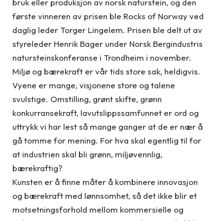
bruk eller produksjon av norsk naturstein, og den
første vinneren av prisen ble Rocks of Norway ved
daglig leder Torger Lingelem. Prisen ble delt ut av
styreleder Henrik Bager under Norsk Bergindustris
natursteinskonferanse i Trondheim i november.
Miljø og bærekraft er vår tids store sak, heldigvis.
Vyene er mange, visjonene store og talene
svulstige. Omstilling, grønt skifte, grønn
konkurransekraft, lavutslippssamfunnet er ord og
uttrykk vi har lest så mange ganger at de er nær å
gå tomme for mening. For hva skal egentlig til for
at industrien skal bli grønn, miljøvennlig,
bærekraftig?
Kunsten er å finne måter å kombinere innovasjon
og bærekraft med lønnsomhet, så det ikke blir et
motsetningsforhold mellom kommersielle og