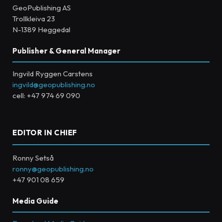
GeoPublishing AS
Trollkleiva 23
N-1389 Heggedal
Publisher & General Manager
Ingvild Ryggen Carstens
ingvild@geopublishing.no
cell: +47 974 69 090
EDITOR IN CHIEF
Ronny Setså
ronny@geopublishing.no
+47 901 08 659
Media Guide