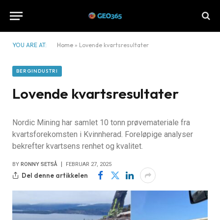
YOU ARE AT:
Home
»
Lovende kvartsresultater
BERGINDUSTRI
Lovende kvartsresultater
Nordic Mining har samlet 10 tonn prøvemateriale fra
kvartsforekomsten i Kvinnherad. Foreløpige analyser
bekrefter kvartsens renhet og kvalitet.
BY
RONNY SETSÅ
FEBRUAR 27, 2025
Del denne artikkelen