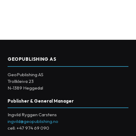
GEOPUBLISHING AS
GeoPublishing AS
Trollkleiva 23
N-1389 Heggedal
Publisher & General Manager
Ingvild Ryggen Carstens
ingvild@geopublishing.no
cell: +47 974 69 090