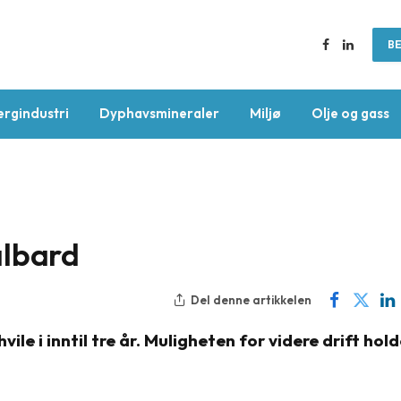
BE
Facebook
LinkedIn
ergindustri
Dyphavsmineraler
Miljø
Olje og gass
albard
Del denne artikkelen
vile i inntil tre år. Muligheten for videre drift hol