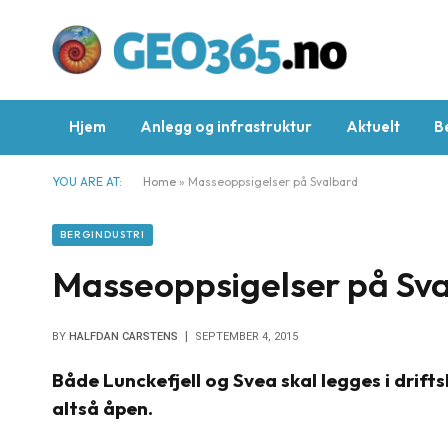
Hjem
Anlegg og infrastruktur
Aktuelt
B
YOU ARE AT:
Home
»
Masseoppsigelser på Svalbard
BERGINDUSTRI
Masseoppsigelser på Sv
BY
HALFDAN CARSTENS
SEPTEMBER 4, 2015
Både Lunckefjell og Svea skal legges i driftsh
altså åpen.