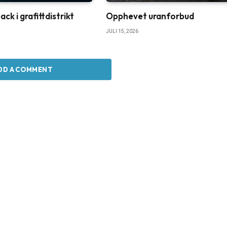
k i grafittdistrikt
Opphevet uranforbud
JULI 15, 2026
DD A COMMENT