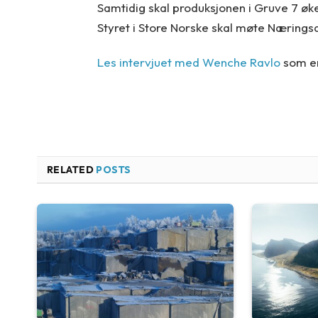
Samtidig skal produksjonen i Gruve 7 øke
Styret i Store Norske skal møte Næring
Les intervjuet med Wenche Ravlo
som er
RELATED
POSTS