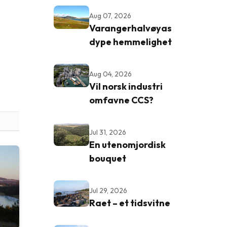
Aug 07, 2026
Varangerhalvøyas
dype hemmelighet
Aug 04, 2026
Vil norsk industri
omfavne CCS?
Jul 31, 2026
En utenomjordisk
bouquet
Jul 29, 2026
Raet – et tidsvitne