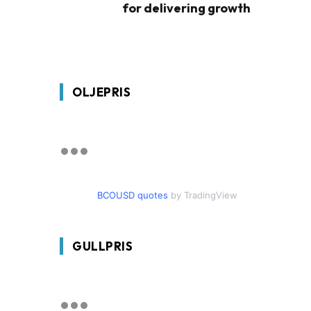
for delivering growth
OLJEPRIS
BCOUSD quotes
by TradingView
GULLPRIS