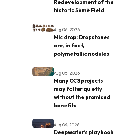
Redevelopment of the
historic Sèmè Field
Aug 06, 2026
Mic drop: Dropstones
are, in fact,
polymetallic nodules
Aug 05, 2026
Many CCS projects
may falter quietly
without the promised
benefits
Aug 04, 2026
Deepwater’s playbook