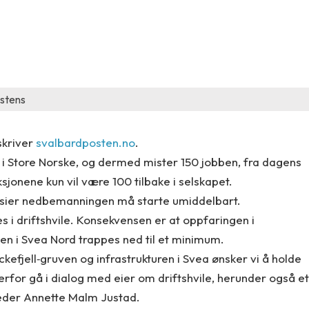
rstens
skriver
svalbardposten.no
.
 i Store Norske, og dermed mister 150 jobben, fra dagens
sjonene kun vil være 100 tilbake i selskapet.
 sier nedbemanningen må starte umiddelbart.
s i driftshvile. Konsekvensen er at oppfaringen i
ten i Svea Nord trappes ned til et minimum.
kefjell‐gruven og infrastrukturen i Svea ønsker vi å holde
derfor gå i dialog med eier om driftshvile, herunder også et
eleder Annette Malm Justad.