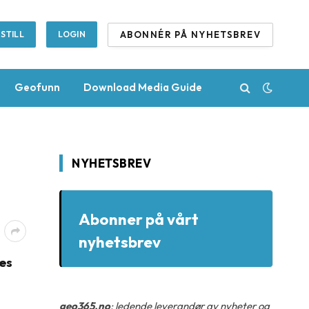
ABONNÉR PÅ NYHETSBREV
STILL
LOGIN
Geofunn
Download Media Guide
NYHETSBREV
Abonner på vårt
nyhetsbrev
des
geo365.no
: ledende leverandør av nyheter og