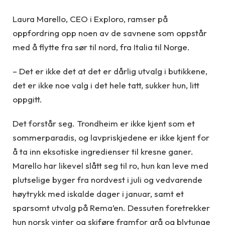
Laura Marello, CEO i Exploro, ramser på
oppfordring opp noen av de savnene som oppstår
med å flytte fra sør til nord, fra Italia til Norge.
– Det er ikke det at det er dårlig utvalg i butikkene,
det er ikke noe valg i det hele tatt, sukker hun, litt
oppgitt.
Det forstår seg. Trondheim er ikke kjent som et
sommerparadis, og lavpriskjedene er ikke kjent for
å ta inn eksotiske ingredienser til kresne ganer.
Marello har likevel slått seg til ro, hun kan leve med
plutselige byger fra nordvest i juli og vedvarende
høytrykk med iskalde dager i januar, samt et
sparsomt utvalg på Rema’en. Dessuten foretrekker
hun norsk vinter og skiføre framfor grå og blytunge