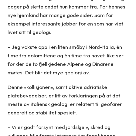
dager på slettelandet hun kommer fra. For hennes
nye hjemland har mange gode sider. Som for
eksempel interessante jobber for en som har viet
livet sitt til geologi.
– Jeg vokste opp i en liten småby i Nord-Italia, én
time fra dolomittene og én time fra havet, like sør
for der de to fjellkjedene Alpene og Dinarene
møtes. Det blir det mye geologi av.
Denne «kollisjonen», samt aktive adriatiske
platebevegelser, er litt av forklaringen på at det
meste av italiensk geologi er relatert til geofarer
generelt og stabilitet spesielt.
– Vi er godt forsynt med jordskjelv, skred og
vulkaner. Min første interesse for faget hadde