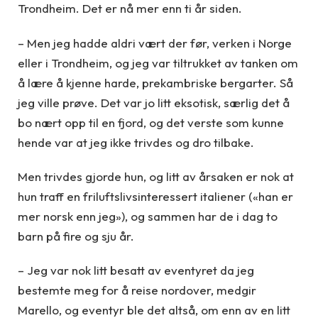
Trondheim. Det er nå mer enn ti år siden.
– Men jeg hadde aldri vært der før, verken i Norge
eller i Trondheim, og jeg var tiltrukket av tanken om
å lære å kjenne harde, prekambriske bergarter. Så
jeg ville prøve. Det var jo litt eksotisk, særlig det å
bo nært opp til en fjord, og det verste som kunne
hende var at jeg ikke trivdes og dro tilbake.
Men trivdes gjorde hun, og litt av årsaken er nok at
hun traff en friluftslivsinteressert italiener («han er
mer norsk enn jeg»), og sammen har de i dag to
barn på fire og sju år.
– Jeg var nok litt besatt av eventyret da jeg
bestemte meg for å reise nordover, medgir
Marello, og eventyr ble det altså, om enn av en litt