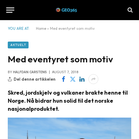
YOU ARE AT:
Home
»
Med eventyret som motiv
AKTUELT
Med eventyret som motiv
BY
HALFDAN CARSTENS
AUGUST 7, 2018
Del denne artikkelen
Skred, jordskjelv og vulkaner brakte henne til
Norge. Nå bidrar hun solid til det norske
nasjonalproduktet.