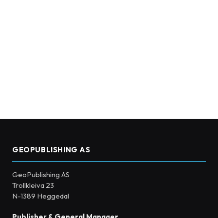
GEOPUBLISHING AS
GeoPublishing AS
Trollkleiva 23
N-1389 Heggedal
Publisher & General Manager