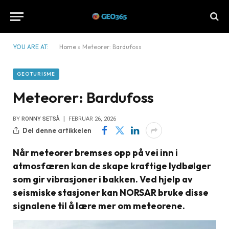
YOU ARE AT:
Home
»
Meteorer: Bardufoss
GEOTURISME
Meteorer: Bardufoss
BY
RONNY SETSÅ
FEBRUAR 26, 2026
Del denne artikkelen
Når meteorer bremses opp på vei inn i
atmosfæren kan de skape kraftige lydbølger
som gir vibrasjoner i bakken. Ved hjelp av
seismiske stasjoner kan NORSAR bruke disse
signalene til å lære mer om meteorene.