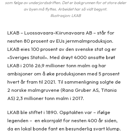
som følge av underjordsdriften. Det er bakgrunnen for at store deler
av byen må flyttes. Arbeidet har så vidt begynt.
Illustrasjon: LKAB
LKAB – Luossavaara-Kiirunavaara AB – står for
nesten 80 prosent av EUs jernmalmproduksjon.
LKAB eies 100 prosent av den svenske stat og er
«Sveriges Statoil». Med drøyt 4000 ansatte brøt
LKAB i 2016 26,9 millioner tonn malm og har
ambisjoner om å øke produksjonen med 5 prosent
hvert år fram til 2021. Til sammenligning solgte de
2 norske malmgruvene (Rana Gruber AS, Titania
AS) 2,3 millioner tonn malm i 2017.
LKAB ble stiftet i 1890. Opptakten var – ifølge
legenden – en ekornjakt for nesten 400 år siden,
da en lokal bonde fant en besynderlig svart klump.