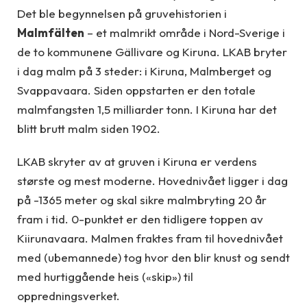
Det ble begynnelsen på gruvehistorien i
Malmfälten
– et malmrikt område i Nord-Sverige i
de to kommunene Gällivare og Kiruna. LKAB bryter
i dag malm på 3 steder: i Kiruna, Malmberget og
Svappavaara. Siden oppstarten er den totale
malmfangsten 1,5 milliarder tonn. I Kiruna har det
blitt brutt malm siden 1902.
LKAB skryter av at gruven i Kiruna er verdens
største og mest moderne. Hovednivået ligger i dag
på -1365 meter og skal sikre malmbryting 20 år
fram i tid. 0-punktet er den tidligere toppen av
Kiirunavaara. Malmen fraktes fram til hovednivået
med (ubemannede) tog hvor den blir knust og sendt
med hurtiggående heis («skip») til
oppredningsverket.