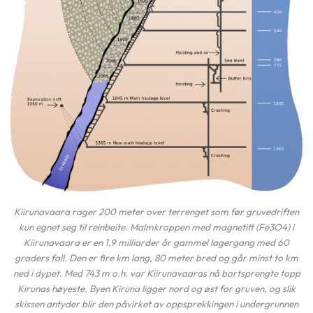
Kiirunavaara rager 200 meter over terrenget som før gruvedriften
kun egnet seg til reinbeite. Malmkroppen med magnetitt (Fe3O4) i
Kiirunavaara er en 1,9 milliarder år gammel lagergang med 60
graders fall. Den er fire km lang, 80 meter bred og går minst to km
ned i dypet. Med 743 m o.h. var Kiirunavaaras nå bortsprengte topp
Kirunas høyeste. Byen Kiruna ligger nord og øst for gruven, og slik
skissen antyder blir den påvirket av oppsprekkingen i undergrunnen