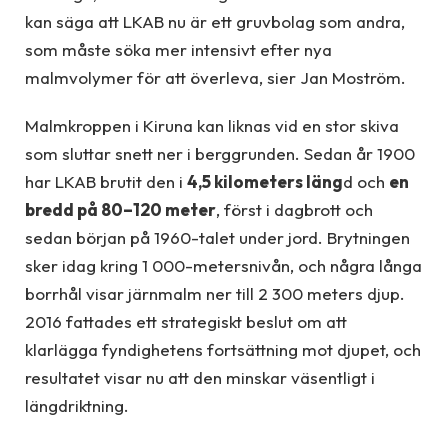
kan säga att LKAB nu är ett gruvbolag som andra,
som måste söka mer intensivt efter nya
malmvolymer för att överleva, sier Jan Moström.
Malmkroppen i Kiruna kan liknas vid en stor skiva
som sluttar snett ner i berggrunden. Sedan år 1900
har LKAB brutit den i
4,5 kilometers läng
d och
en
bredd på 80–120 meter
, först i dagbrott och
sedan början på 1960-talet under jord. Brytningen
sker idag kring 1 000-metersnivån, och några långa
borrhål visar järnmalm ner till 2 300 meters djup.
2016 fattades ett strategiskt beslut om att
klarlägga fyndighetens fortsättning mot djupet, och
resultatet visar nu att den minskar väsentligt i
längdriktning.