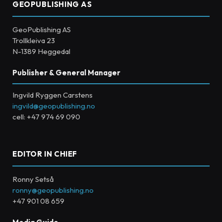
GEOPUBLISHING AS
GeoPublishing AS
Trollkleiva 23
N-1389 Heggedal
Publisher & General Manager
Ingvild Ryggen Carstens
ingvild@geopublishing.no
cell: +47 974 69 090
EDITOR IN CHIEF
Ronny Setså
ronny@geopublishing.no
+47 901 08 659