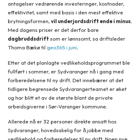
antagelser vedrørende investeringer, kostnader,
effektivitet, samt med basis i den mest effektive
brytningsformen,
vil underjordsdrift ende i minus
.
Med dagens priser er det derfor bare
dagbruddsdrift
som er lønnsomt, sa driftsleder
Thoma Bækø til
geo365 i juni
.
Etter at det planlagte vedlikeholdsprogrammet ble
fullført i sommer, er Sydvaranger nå i gang med
forberedelsene til ny drift. Det innebærer at det
tidligere begrensede Sydvarangerteamet er øket
og har blitt et av de største blant de private
arbeidsgiverne i Sør-Varanger kommune.
Allerede nå er 32 personer direkte ansatt hos
Sydvaranger, hovedsakelig for å jobbe med
vedlikehold og forberedelser til ny drift. Noen nye