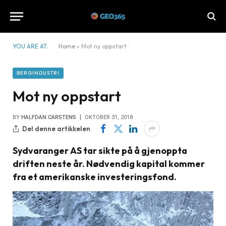
YOU ARE AT:
Home
»
Mot ny oppstart
BERGINDUSTRI
Mot ny oppstart
BY
HALFDAN CARSTENS
OKTOBER 31, 2018
Del denne artikkelen
Sydvaranger AS tar sikte på å gjenoppta
driften neste år. Nødvendig kapital kommer
fra et amerikanske investeringsfond.