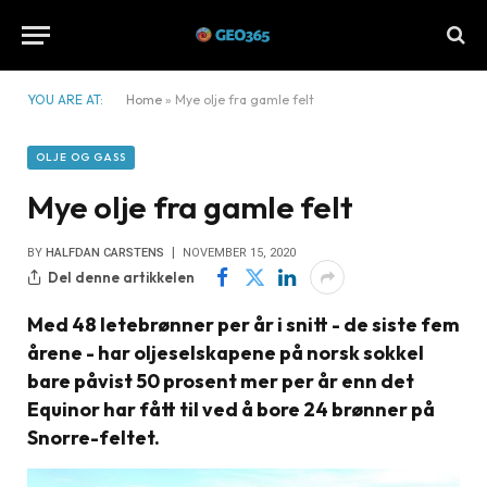
YOU ARE AT:
Home
»
Mye olje fra gamle felt
OLJE OG GASS
Mye olje fra gamle felt
BY
HALFDAN CARSTENS
NOVEMBER 15, 2020
Del denne artikkelen
Med 48 letebrønner per år i snitt - de siste fem
årene - har oljeselskapene på norsk sokkel
bare påvist 50 prosent mer per år enn det
Equinor har fått til ved å bore 24 brønner på
Snorre-feltet.