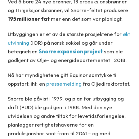
Ved å bore 24 nye brønner, 13 produksjonsbrønner
og 11 injeksjonsbrønner, vil Snorre-feltet produsere
195 millioner fat
mer enn det som var planlagt.
Utbyggingen er et av de største prosjektene for
økt
utvinning
(IOR) på norsk sokkel og går under
betegnelsen
Snorre expansion project
som ble
godkjent av Olje- og energidepartementet i 2018.
Nå har myndighetene gitt Equinor samtykke til
oppstart, iht. en
pressemelding
fra Oljedirektoratet.
Snorre ble påvist i 1979, og plan for utbygging og
drift (PUD) ble godkjent i 1988. Med den nye
utvidelsen og andre tiltak for levetidsforlengelse,
planlegger rettighetshaverne for en
produksjonshorisont fram til 2041 – og med