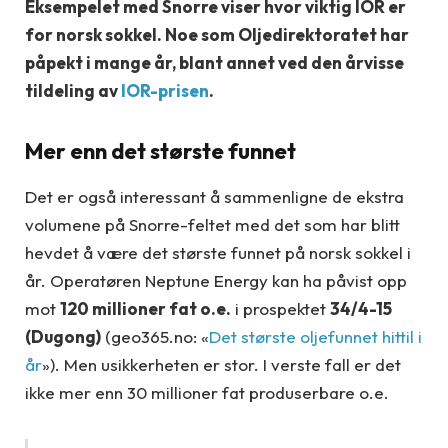
Eksempelet med Snorre viser hvor viktig IOR er
for norsk sokkel. Noe som Oljedirektoratet har
påpekt i mange år, blant annet ved den årvisse
tildeling av
IOR-prisen
.
Mer enn det største funnet
Det er også interessant å sammenligne de ekstra
volumene på Snorre-feltet med det som har blitt
hevdet å være det største funnet på norsk sokkel i
år. Operatøren Neptune Energy kan ha påvist opp
mot
120 millioner fat o.e.
i prospektet
34/4-15
(Dugong)
(geo365.no: «
Det største oljefunnet hittil i
år
»). Men usikkerheten er stor. I verste fall er det
ikke mer enn 30 millioner fat produserbare o.e.