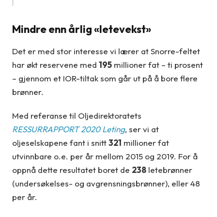
Mindre enn årlig «letevekst»
Det er med stor interesse vi lærer at Snorre-feltet
har økt reservene med
195
millioner fat – ti prosent
– gjennom et IOR-tiltak som går ut på å bore flere
brønner.
Med referanse til Oljedirektoratets
RESSURRAPPORT 2020 Leting
, ser vi at
oljeselskapene fant i snitt
321
millioner fat
utvinnbare o.e. per år mellom 2015 og 2019. For å
oppnå dette resultatet boret de
238
letebrønner
(undersøkelses- og avgrensningsbrønner), eller 48
per år.