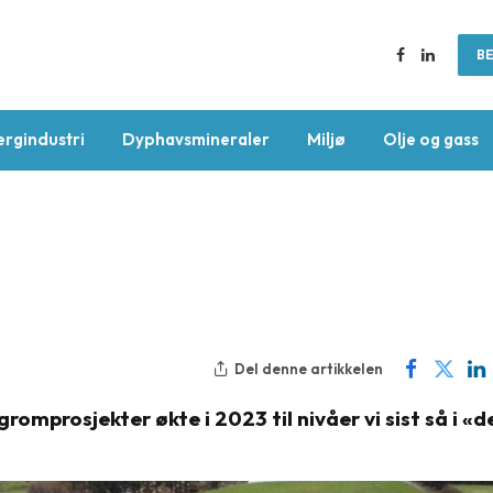
BE
Facebook
LinkedIn
ergindustri
Dyphavsmineraler
Miljø
Olje og gass
Del denne artikkelen
omprosjekter økte i 2023 til nivåer vi sist så i «d