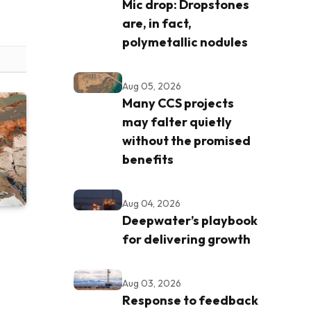
Mic drop: Dropstones
are, in fact,
polymetallic nodules
Aug 05, 2026
Many CCS projects
may falter quietly
without the promised
benefits
Aug 04, 2026
Deepwater’s playbook
for delivering growth
Aug 03, 2026
Response to feedback