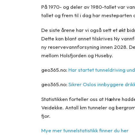
På 1970- og deler av 1980-tallet var va
tallet og frem til i dag har mesteparten 
De siste årene har vi også sett et økt b
Dette kan blant annet tilskrives Ny vann
ny reservevannforsyning innen 2028. Det
mellom Holsfjorden og Huseby.
geo365.no:
Har startet tunneldriving un
geo365.no:
Sikrer Oslos innbyggere dri
Statistikken forteller oss at Hæhre hadde
Veidekke. Antall km tunneler og bergrom
fjor.
Mye mer tunnelstatistikk finner du her