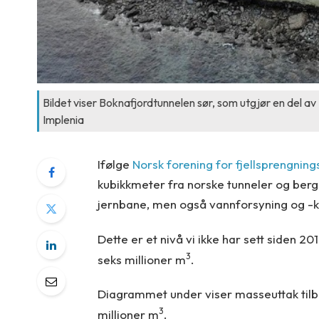
Bildet viser Boknafjordtunnelen sør, som utgjør en del av
Implenia
Ifølge
Norsk forening for fjellsprengning
kubikkmeter fra norske tunneler og bergr
jernbane, men også vannforsyning og -kr
Dette er et nivå vi ikke har sett siden 20
3
seks millioner m
.
Diagrammet under viser masseuttak tilb
3
millioner m
.