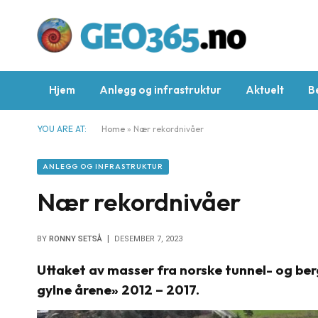
Hjem
Anlegg og infrastruktur
Aktuelt
B
YOU ARE AT:
Home
»
Nær rekordnivåer
ANLEGG OG INFRASTRUKTUR
Nær rekordnivåer
BY
RONNY SETSÅ
DESEMBER 7, 2023
Uttaket av masser fra norske tunnel- og bergr
gylne årene» 2012 – 2017.