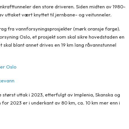
nnkrafttunneler den store driveren. Siden midten av 1980-
av uttaket vært knyttet til jernbane- og veitunneler.
idrag fra vannforsyningsprosjekter (mørk oransje farge).
forsyning Oslo, et prosjekt som skal sikre hovedstaden en
 skal blant annet drives en 19 km lang råvannstunnel
der Oslo
kkevann
 størst uttak i 2023, etterfulgt av Implenia, Skanska og
 for 2023 er i underkant av 80 km, ca. 10 km mer enn i