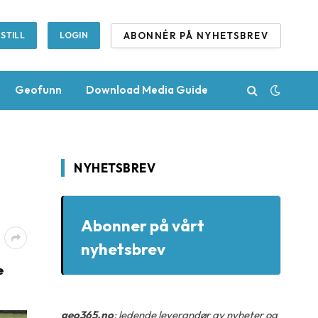
ABONNÉR PÅ NYHETSBREV
STILL
LOGIN
Geofunn
Download Media Guide
NYHETSBREV
Abonner på vårt
nyhetsbrev
e
geo365.no
: ledende leverandør av nyheter og