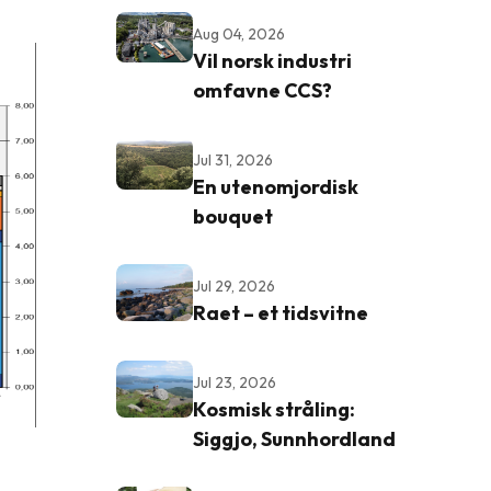
Aug 04, 2026
Vil norsk industri
omfavne CCS?
Jul 31, 2026
En utenomjordisk
bouquet
Jul 29, 2026
Raet – et tidsvitne
Jul 23, 2026
Kosmisk stråling:
Siggjo, Sunnhordland