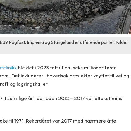
 E39 Rogfast. Implenia og Stangeland er utførende parter. Kilde:
steknikk
ble det i 2023 tatt ut ca. seks millioner faste
om. Det inkluderer i hovedsak prosjekter knyttet til vei og
aft og lagringshaller.
17. I samtlige år i perioden 2012 – 2017 var uttaket minst
ake til 1971. Rekordåret var 2017 med nærmere åtte