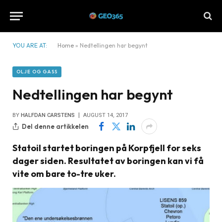
YOU ARE AT:
Home
»
Nedtellingen har begynt
OLJE OG GASS
Nedtellingen har begynt
BY
HALFDAN CARSTENS
AUGUST 14, 2017
Del denne artikkelen
Statoil startet boringen på Korpfjell for seks
dager siden. Resultatet av boringen kan vi få
vite om bare to-tre uker.