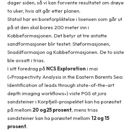
dager siden, så vi kan forvente resultatet om drøye
to uker, hvis alt går etter planen.
Statoil har en boreforpliktelse i lisensen som går ut
på at den skal bores 200 meter inn i
Kobbeformasjonen. Det betyr at tre antatte
sandformasjoner blir testet: Støformasjonen,
Snaddformasjon og Kobbeformasjonen. De to siste
ble avsatt i trias.
I sitt foredrag på
NCS Exploration
i mai
(«Prospectivity Analysis in the Eastern Barents Sea:
Identification of leads through state-of-the-art
depth imaging workflows») viste PGS at jura
sandsteiner i Korpfjell-prospektet kan ha porøsitet
på mellom
20 og25 prosent
, mens trias
sandsteiner kan ha porøsitet mellom
12 og 15
prosent
.