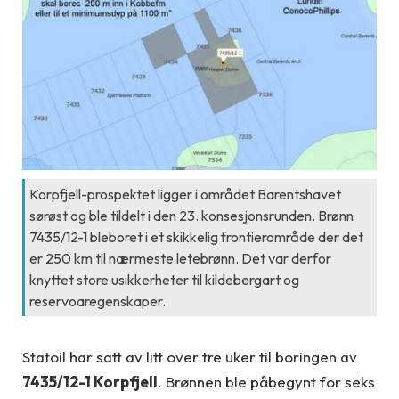
Korpfjell-prospektet ligger i området Barentshavet
sørøst og ble tildelt i den 23. konsesjonsrunden. Brønn
7435/12-1 bleboret i et skikkelig frontierområde der det
er 250 km til nærmeste letebrønn. Det var derfor
knyttet store usikkerheter til kildebergart og
reservoaregenskaper.
Statoil har satt av litt over tre uker til boringen av
7435/12-1 Korpfjell
. Brønnen ble påbegynt for seks