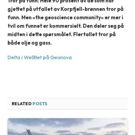
Tror på funn:
Hele 90 prosent av de som har
gjettet på utfallet av Korpfjell-brønnen tror på
funn. Men «the geoscience community» er mer i
tvil om funnet er kommersielt. Den deler seg på
midten i dette spørsmålet. Flertallet tror på
både olje og gass.
Delta i WellBet på Geonova
RELATED
POSTS