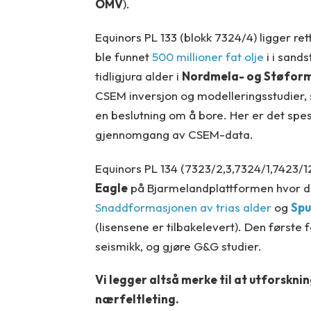
OMV
).
Equinors PL 133 (blokk 7324/4) ligger re
ble funnet
500 millioner fat olje
i i sands
tidligjura alder i
Nordmela- og Støfor
CSEM inversjon og modelleringsstudier, 
en beslutning om å bore. Her er det spe
gjennomgang av CSEM-data.
Equinors PL 134 (7323/2,3,7324/1,7423/12
Eagle
på Bjarmelandplattformen hvor det
Snaddformasjonen av trias alder
og
Spu
(lisensene er tilbakelevert). Den første 
seismikk, og gjøre G&G studier.
Vi legger altså merke til at utforskni
nærfeltleting.