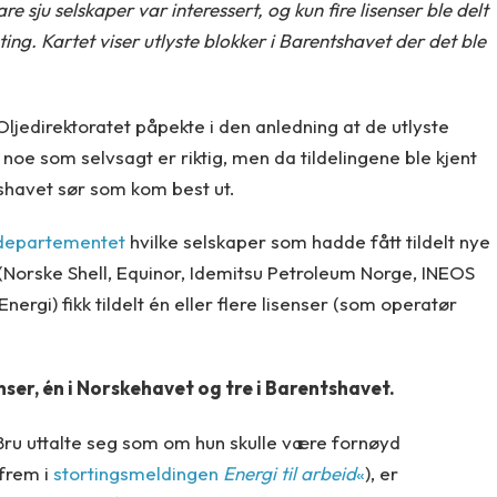
 sju selskaper var interessert, og kun fire lisenser ble delt
ting. Kartet viser utlyste blokker i Barentshavet der det ble
Oljedirektoratet påpekte i den anledning at de utlyste
noe som selvsagt er riktig, men da tildelingene ble kjent
tshavet sør som kom best ut.
idepartementet
hvilke selskaper som hadde fått tildelt nye
(Norske Shell, Equinor, Idemitsu Petroleum Norge, INEOS
rgi) fikk tildelt én eller flere lisenser (som operatør
enser, én i Norskehavet og tre i Barentshavet.
 Bru uttalte seg som om hun skulle være fornøyd
frem i
stortingsmeldingen
Energi til arbeid
«
), er