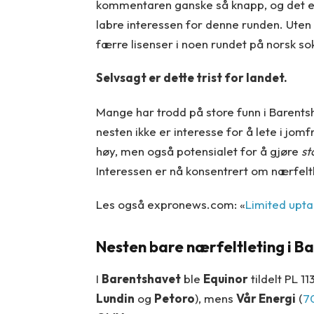
kommentaren ganske så knapp, og det er 
labre interessen for denne runden. Uten å 
færre lisenser i noen rundet på norsk sok
Selvsagt er dette trist for landet.
Mange har trodd på store funn i Barents
nesten ikke er interesse for å lete i jom
høy, men også potensialet for å gjøre
st
Interessen er nå konsentrert om nærfeltl
Les også expronews.com: «
Limited upta
Nesten bare nærfeltleting i B
I
Barentshavet
ble
Equinor
tildelt PL 1
Lundin
og
Petoro
), mens
Vår Energi
(
70