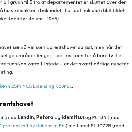
all grunn til å tro at departementet er skuffet over den
ha statistikken i bakhodet, har det nok aldri blitt tildelt
kel (den første var i 1965).
havet sør så vel som Barentshavet sørøst, men når det
fruelige områder lenger – der risikoen for å bore tørt er
ore
funn kan være til stede – er det svært dårlige nyheter.
eting.
ke in 25th NCS Licensing Round
«.
arentshavet
133 (med
Lundin
,
Petoro
og
Idemitsu
) og PL 134 (med
 prosent eid av italienske Eni
) ble tildelt PL 1072B (med