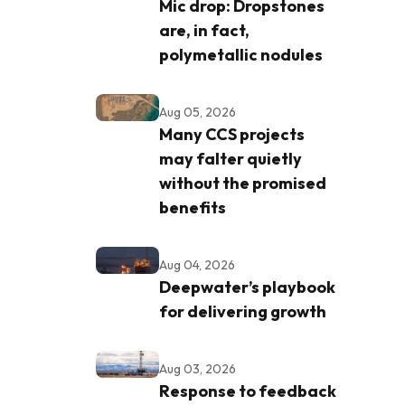
Mic drop: Dropstones
are, in fact,
polymetallic nodules
Aug 05, 2026
Many CCS projects
may falter quietly
without the promised
benefits
Aug 04, 2026
Deepwater’s playbook
for delivering growth
Aug 03, 2026
Response to feedback