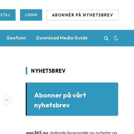
ABONNÉR PÅ NYHETSBREV
STILL
LOGIN
Geofunn
Download Media Guide
NYHETSBREV
Abonner på vårt
nyhetsbrev
geo365.no
: ledende leverandør av nyheter og