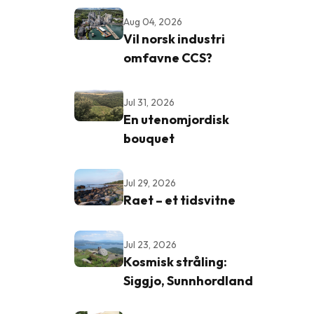
Aug 04, 2026
Vil norsk industri
omfavne CCS?
Jul 31, 2026
En utenomjordisk
bouquet
Jul 29, 2026
Raet – et tidsvitne
Jul 23, 2026
Kosmisk stråling:
Siggjo, Sunnhordland