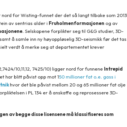
tt nord for Wisting-funnet der det så langt tilbake som 2013
tein av sentrias alder i
Fruholmenformasjonen
og av
masjonene
. Selskapene forplikter seg til G&G studier, 3D-
samt å samle inn ny høyoppløselig 3D-seismikk før det tas
sielt verdt å merke seg at departementet krever
,7424/10,11,12, 7425/10) ligger nord for funnene
Intrepid
 har blitt påvist opp mot 1
50 millioner fat o.e. gass i
tnik
hvor det ble påvist mellom 20 og 65 millioner fat olje
forpliktelsen i PL 134 er å anskaffe og reprosessere 3D-
ngen av begge disse lisensene må klassifiseres som