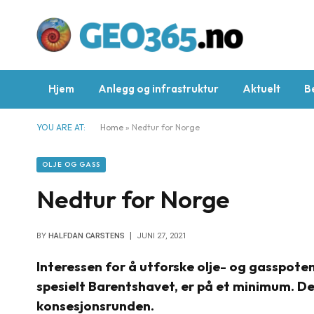
Hjem
Anlegg og infrastruktur
Aktuelt
B
YOU ARE AT:
Home
»
Nedtur for Norge
OLJE OG GASS
Nedtur for Norge
BY
HALFDAN CARSTENS
JUNI 27, 2021
Interessen for å utforske olje- og gasspote
spesielt Barentshavet, er på et minimum. De
konsesjonsrunden.