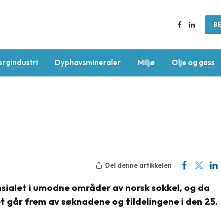
BE
Facebook
LinkedIn
ergindustri
Dyphavsmineraler
Miljø
Olje og gass
Del denne artikkelen
nsialet i umodne områder av norsk sokkel, og da
t går frem av søknadene og tildelingene i den 25.