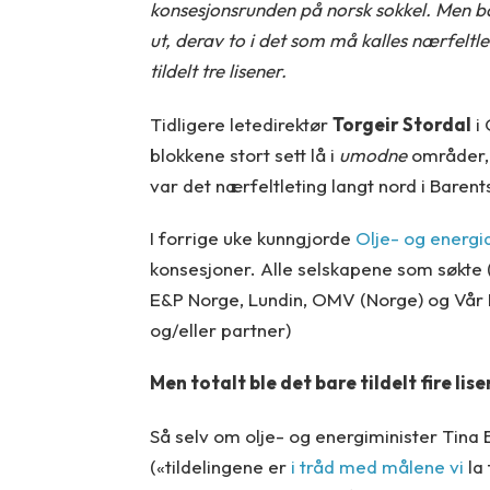
konsesjonsrunden på norsk sokkel. Men bare
ut, derav to i det som må kalles nærfeltle
tildelt tre lisener.
Tidligere letedirektør
Torgeir Stordal
i 
blokkene stort sett lå i
umodne
områder, 
var det nærfeltleting langt nord i Baren
I forrige uke kunngjorde
Olje- og energ
konsesjoner. Alle selskapene som søkte 
E&P Norge, Lundin, OMV (Norge) og Vår Ene
og/eller partner)
Men totalt ble det bare tildelt fire lis
Så selv om olje- og energiminister Tina
(«tildelingene er
i tråd med målene vi
la 