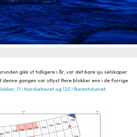
runden gikk ut tidligere i år, var det bare sju selskaper
et denne gangen var utlyst flere blokker enn i de forrige
blokker, 11 i Norskehavet og 125 i Barentshavet
.