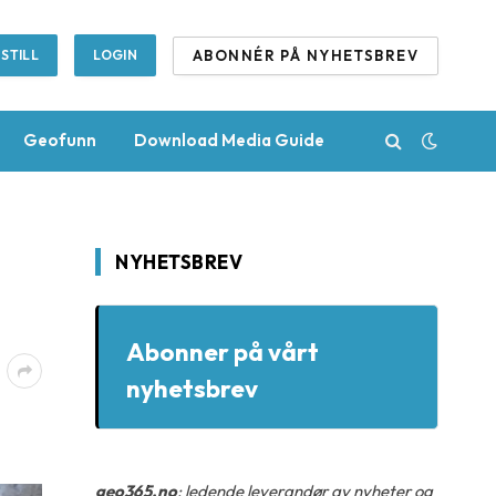
ABONNÉR PÅ NYHETSBREV
STILL
LOGIN
Geofunn
Download Media Guide
NYHETSBREV
Abonner på vårt
nyhetsbrev
å
geo365.no
: ledende leverandør av nyheter og