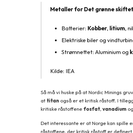
Metaller for Det grønne skifte
Batterier:
Kobber
,
litium
, n
Elektriske biler og vindturbi
Strømnettet: Aluminium og
k
Kilde: IEA
Så må vi huske på at Nordic Minings gruv
at
titan
også er et kritisk råstoff. I tille
kritiske råstoffene
fosfat
,
vanadium
o
Det interessante er at Norge kan spille en
råstoffene, der kritisk råstoff er defi