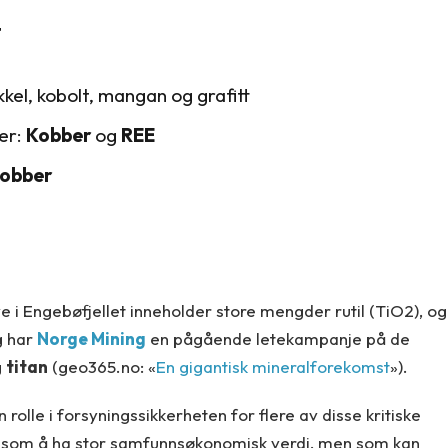
t
ikkel, kobolt, mangan og grafitt
ner:
Kobber
og
REE
obber
e i Engebøfjellet inneholder store mengder rutil (TiO2), og
gg har
Norge Mining
en pågående letekampanje på de
g
titan
(geo365.no: «
En gigantisk mineralforekomst
»).
 rolle i forsyningssikkerheten for flere av disse kritiske
nert som å ha stor samfunnsøkonomisk verdi, men som kan