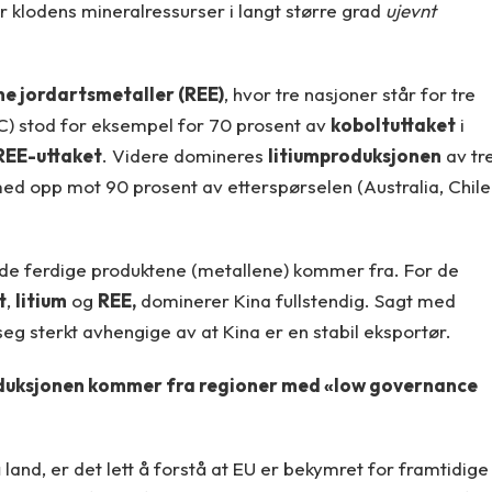
r klodens mineralressurser i langt større grad
ujevnt
ne jordartsmetaller (REE)
, hvor tre nasjoner står for tre
C) stod for eksempel for 70 prosent av
koboltuttaket
i
REE-uttaket
. Videre domineres
litiumproduksjonen
av tr
ed opp mot 90 prosent av etterspørselen (Australia, Chile
or de ferdige produktene (metallene) kommer fra. For de
t
,
litium
og
REE,
dominerer Kina fullstendig. Sagt med
eg sterkt avhengige av at Kina er en stabil eksportør.
oduksjonen kommer fra regioner med «low governance
land, er det lett å forstå at EU er bekymret for framtidige