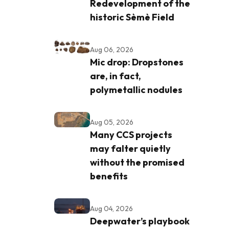
Redevelopment of the
historic Sèmè Field
Aug 06, 2026
Mic drop: Dropstones
are, in fact,
polymetallic nodules
Aug 05, 2026
Many CCS projects
may falter quietly
without the promised
benefits
Aug 04, 2026
Deepwater’s playbook