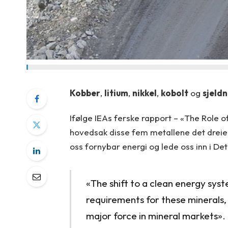
Kobber
,
litium
,
nikkel
,
kobolt
og
sjeldn
Ifølge IEAs ferske rapport – «The Role of
hovedsak disse fem metallene det dreier s
oss fornybar energi og lede oss inn i Det
«The shift to a clean energy syste
requirements for these minerals,
major force in mineral markets».