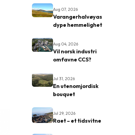
Aug 07, 2026
Varangerhalvøyas
dype hemmelighet
Aug 04, 2026
Vil norsk industri
omfavne CCS?
Jul 31, 2026
En utenomjordisk
bouquet
Jul 29, 2026
Raet – et tidsvitne