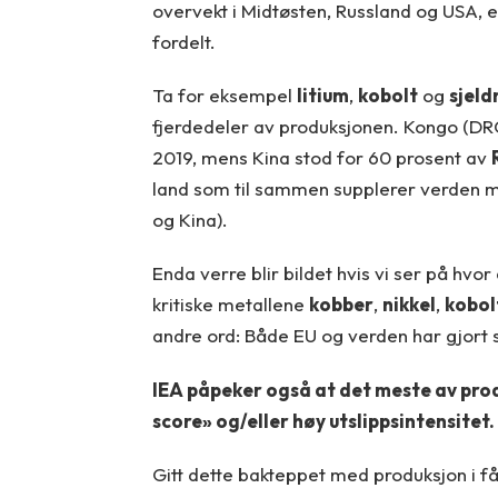
overvekt i Midtøsten, Russland og USA, e
fordelt.
Ta for eksempel
litium
,
kobolt
og
sjeld
fjerdedeler av produksjonen. Kongo (DR
2019, mens Kina stod for 60 prosent av
land som til sammen supplerer verden m
og Kina).
Enda verre blir bildet hvis vi ser på hv
kritiske metallene
kobber
,
nikkel
,
kobol
andre ord: Både EU og verden har gjort s
IEA påpeker også at det meste av pr
score» og/eller høy utslippsintensitet.
Gitt dette bakteppet med produksjon i få 