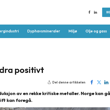
BE
Facebook
LinkedIn
ergindustri
Dyphavsmineraler
Miljø
Olje og gass
ra positivt
Del denne artikkelen
uksjon av en rekke kritiske metaller. Norge kan g
ift kan foregå.