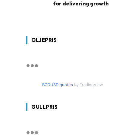
for delivering growth
OLJEPRIS
BCOUSD quotes
by TradingView
GULLPRIS