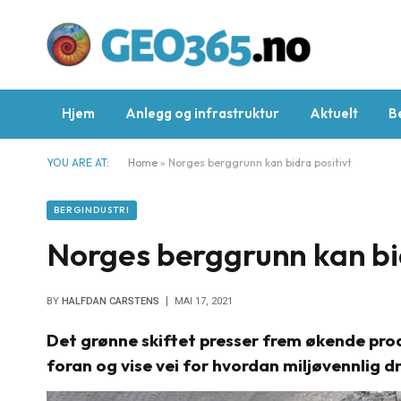
Hjem
Anlegg og infrastruktur
Aktuelt
B
YOU ARE AT:
Home
»
Norges berggrunn kan bidra positivt
BERGINDUSTRI
Norges berggrunn kan bid
BY
HALFDAN CARSTENS
MAI 17, 2021
Det grønne skiftet presser frem økende prod
foran og vise vei for hvordan miljøvennlig dr