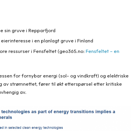
ge sin gruve i Repparfjord
 eierinteresse i en planlagt gruve i Finland
tore ressurser i Fensfeltet (geo365.no:
Fensfeltet – en
essen for fornybar energi (sol- og vindkraft) og elektriske
v strømnettet, fører til økt etterspørsel etter kritiske
avhengig av.