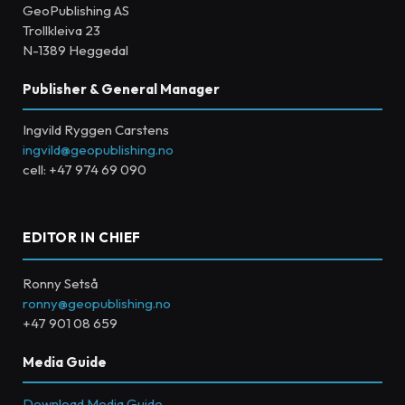
GeoPublishing AS
Trollkleiva 23
N-1389 Heggedal
Publisher & General Manager
Ingvild Ryggen Carstens
ingvild@geopublishing.no
cell: +47 974 69 090
EDITOR IN CHIEF
Ronny Setså
ronny@geopublishing.no
+47 901 08 659
Media Guide
Download Media Guide