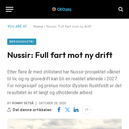
YOU ARE AT:
Home
»
Nussir: Full fart mot ny drift
BERGINDUSTRI
Nussir: Full fart mot ny drift
Etter flere år med stillstand har Nussir-prosjektet våknet
til liv, og ny gruvedrift kan bli en realitet allerede i 2027.
For norgessjef og primus motor Øystein Rushfeldt er det
resultatet av et langt og utholdende arbeid.
BY
RONNY SETSÅ
OKTOBER 29, 2025
Del denne artikkelen