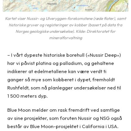
Kartet viser Nussir- og Ulveryggen-forekomstene (røde flater), samt
historiske gruver og registeringer av kobber (basert på data fra
Norges geologiske undersøkelse). Kilde: Direktoratet for
mineralforvaltning
– I vårt dypeste historiske borehull («Nussir Deep»)
har vi påvist platina og palladium, og gehaltene
indikerer at edelmetallene kan være verdt ti
ganger så mye som kobberet i dypet, fremholdt
Rushfeldt, som nå planlegger undersøkelser ned til
1 500 meters dyp.
Blue Moon melder om rask fremdrift ved samtlige
av sine prosjekter, som foruten Nussir og NSG også
består av Blue Moon-prosjektet i California i USA.