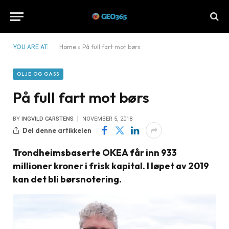
YOU ARE AT:
Home
»
På full fart mot børs
OLJE OG GASS
På full fart mot børs
BY
INGVILD CARSTENS
NOVEMBER 5, 2018
Del denne artikkelen
Trondheimsbaserte OKEA får inn 933
millioner kroner i frisk kapital. I løpet av 2019
kan det bli børsnotering.