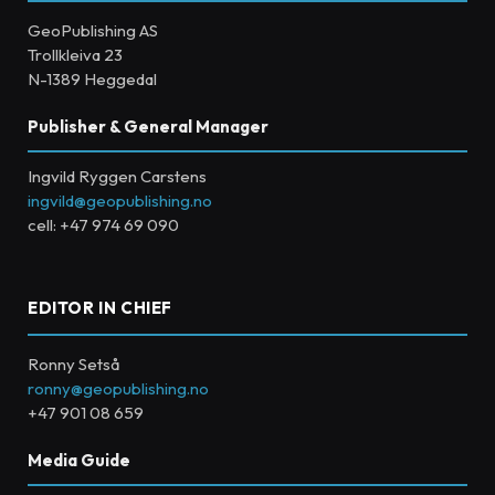
GeoPublishing AS
Trollkleiva 23
N-1389 Heggedal
Publisher & General Manager
Ingvild Ryggen Carstens
ingvild@geopublishing.no
cell: +47 974 69 090
EDITOR IN CHIEF
Ronny Setså
ronny@geopublishing.no
+47 901 08 659
Media Guide