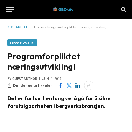
YOU ARE AT:
Home
»
Programforpliktet næringsutvikling!
BERGINDUSTRI
Programforpliktet
næringsutvikling!
BY
GUEST AUTHOR
JUNI 1, 2017
Del denne artikkelen
Det er fortsatt en lang vei å gå for å sikre
forutsigbarheten i bergverksbransjen.