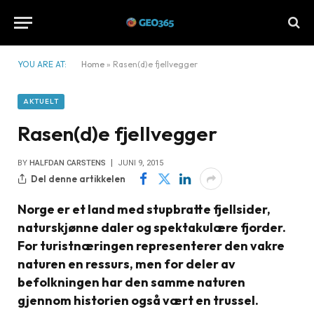
YOU ARE AT:
Home
»
Rasen(d)e fjellvegger
AKTUELT
Rasen(d)e fjellvegger
BY
HALFDAN CARSTENS
JUNI 9, 2015
Del denne artikkelen
Norge er et land med stupbratte fjellsider,
naturskjønne daler og spektakulære fjorder.
For turistnæringen representerer den vakre
naturen en ressurs, men for deler av
befolkningen har den samme naturen
gjennom historien også vært en trussel.