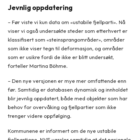
Jevnlig oppdatering
– Før viste vi kun data om «ustabile fjellparti». Nå
viser vi også undersøkte steder som etterhvert er
klassifisert som «steinsprangområder», områder
som ikke viser tegn til deformasjon, og områder
som er usikre fordi de ikke er blitt undersøkt,
forteller Martina Böhme.
– Den nye versjonen er mye mer omfattende enn
før. Samtidig er databasen dynamisk og innholdet
blir jevnlig oppdatert, både med objekter som har
behov for overvåking og fjellpartier som ikke
trenger videre oppfølging.
Kommunene er informert om de nye ustabile
fjellpartiene. NVE varsler samtidig at det nasjonale