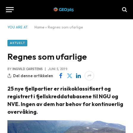
YOU ARE AT:
Home
»
Regnes som ufarlige
AKTUELT
Regnes som ufarlige
BY
INGVILD CARSTENS
JUNI 5, 2019
Del denne artikkelen
25 nye fjellpartier er risikoklassifisert og
registrert i fjellskreddatabasene til NGU og
NVE. Ingen av dem har behov for kontinuerlig
overvåking.