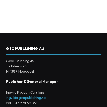
GEOPUBLISHING AS
GeoPublishing AS
Trollkleiva 23
N-1389 Heggedal
Publisher & General Manager
Ingvild Ryggen Carstens
ingvild@geopublishing.no
cell: +47 974 69 090