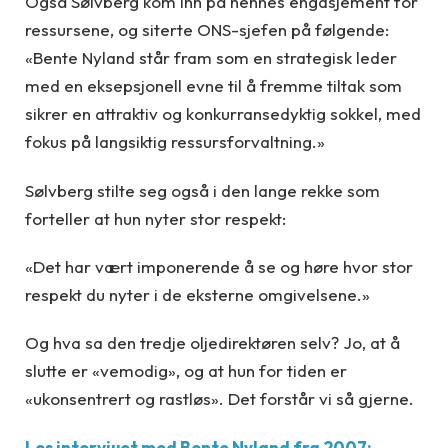
Også Sølvberg kom inn på hennes engasjement for
ressursene, og siterte ONS-sjefen på følgende:
«Bente Nyland står fram som en strategisk leder
med en eksepsjonell evne til å fremme tiltak som
sikrer en attraktiv og konkurransedyktig sokkel, med
fokus på langsiktig ressursforvaltning.»
Sølvberg stilte seg også i den lange rekke som
forteller at hun nyter stor respekt:
«Det har vært imponerende å se og høre hvor stor
respekt du nyter i de eksterne omgivelsene.»
Og hva sa den tredje oljedirektøren selv? Jo, at å
slutte er «vemodig», og at hun for tiden er
«ukonsentrert og rastløs». Det forstår vi så gjerne.
Les intervjuet med Bente Nyland fra 2007: