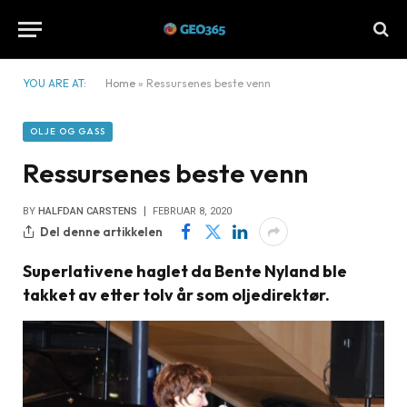
YOU ARE AT:
Home
»
Ressursenes beste venn
OLJE OG GASS
Ressursenes beste venn
BY
HALFDAN CARSTENS
FEBRUAR 8, 2020
Del denne artikkelen
Superlativene haglet da Bente Nyland ble
takket av etter tolv år som oljedirektør.