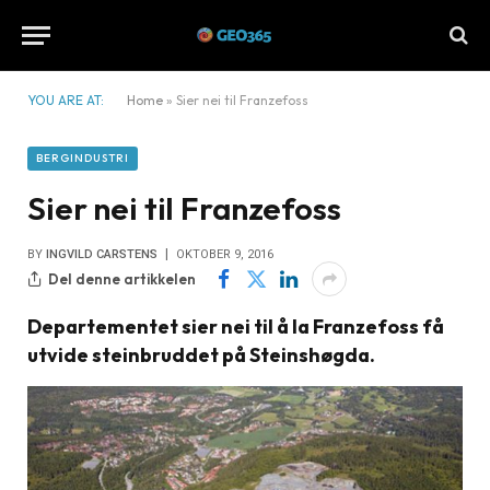
YOU ARE AT:
Home
»
Sier nei til Franzefoss
BERGINDUSTRI
Sier nei til Franzefoss
BY
INGVILD CARSTENS
OKTOBER 9, 2016
Del denne artikkelen
Departementet sier nei til å la Franzefoss få
utvide steinbruddet på Steinshøgda.