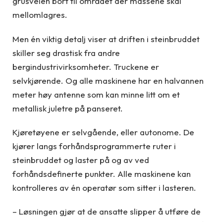
grusveien bort til området der massene skal
mellomlagres.
Men én viktig detalj viser at driften i steinbruddet
skiller seg drastisk fra andre
bergindustrivirksomheter. Truckene er
selvkjørende. Og alle maskinene har en halvannen
meter høy antenne som kan minne litt om et
metallisk juletre på panseret.
Kjøretøyene er selvgående, eller autonome. De
kjører langs forhåndsprogrammerte ruter i
steinbruddet og laster på og av ved
forhåndsdefinerte punkter. Alle maskinene kan
kontrolleres av én operatør som sitter i lasteren.
– Løsningen gjør at de ansatte slipper å utføre de