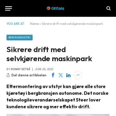
YOU ARE AT:
Home
»
Sikrere drift med selvkjørende maskinpark
BERGINDUSTRI
Sikrere drift med
selvkjørende maskinpark
BY
RONNY SETSÅ
JUNI 20, 2022
Del denne artikkelen
Ettermontering av utstyr kan gjøre alle store
kjøretøy i bergbransjen autonome. Det norske
teknologileverandørselskapet Steer lover
kundene sikrere og mer effektiv drift.