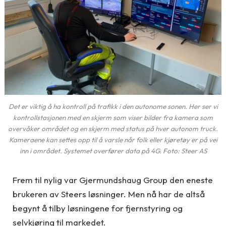
Det er viktig å ha kontroll på trafikk i den autonome sonen. Her ser vi
kontrollstasjonen med en skjerm som viser bilder fra kamera som
overvåker området og en skjerm med status på hver autonom truck.
Kameraene kan settes opp til å varsle når folk eller kjøretøy er på vei
inn i området. Systemet overfører data på 4G. Foto: Steer AS
Frem til nylig var Gjermundshaug Group den eneste
brukeren av Steers løsninger. Men nå har de altså
begynt å tilby løsningene for fjernstyring og
selvkjøring til markedet.