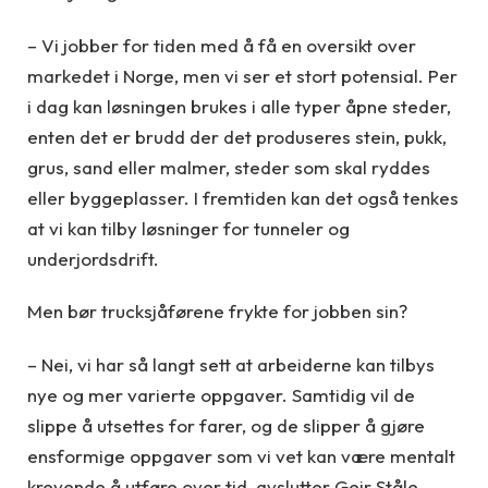
– Vi jobber for tiden med å få en oversikt over
markedet i Norge, men vi ser et stort potensial. Per
i dag kan løsningen brukes i alle typer åpne steder,
enten det er brudd der det produseres stein, pukk,
grus, sand eller malmer, steder som skal ryddes
eller byggeplasser. I fremtiden kan det også tenkes
at vi kan tilby løsninger for tunneler og
underjordsdrift.
Men bør trucksjåførene frykte for jobben sin?
– Nei, vi har så langt sett at arbeiderne kan tilbys
nye og mer varierte oppgaver. Samtidig vil de
slippe å utsettes for farer, og de slipper å gjøre
ensformige oppgaver som vi vet kan være mentalt
krevende å utføre over tid, avslutter Geir Ståle