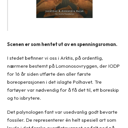
Scenen er som hentet ut av en spenningsroman.
I stedet befinner vi oss i Arktis, på ordentlig,
nærmere bestemt på Lomonosovryggen, der IODP
for 16 år siden utførte den aller første
boreoperasjonen i det islagte Polhavet. Tre
fartøyer var nødvendig for å få det til, ett boreskip
og to isbrytere.
Det palynologen fant var usedvanlig godt bevarte
fossiler. De representerer én helt spesiell art som
levde i det ferske overflatevannet og falt ned på