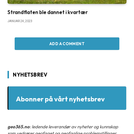
Strandflaten ble dannet i kvartær
JANUAR 24, 2023
ADD A COMMENT
NYHETSBREV
Abonner på vårt nyhetsbrev
geo365.no
: ledende leverandør av nyheter og kunnskap
som vedrører geofaget og geofaglige problemstillinger