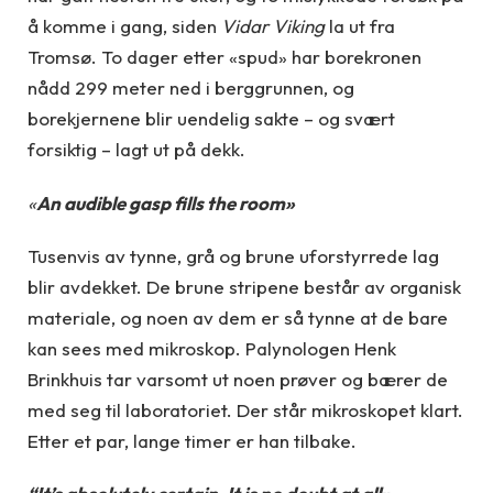
å komme i gang, siden
Vidar Viking
la ut fra
Tromsø. To dager etter «spud» har borekronen
nådd 299 meter ned i berggrunnen, og
borekjernene blir uendelig sakte – og svært
forsiktig – lagt ut på dekk.
«
An audible gasp fills the room»
Tusenvis av tynne, grå og brune uforstyrrede lag
blir avdekket. De brune stripene består av organisk
materiale, og noen av dem er så tynne at de bare
kan sees med mikroskop. Palynologen Henk
Brinkhuis tar varsomt ut noen prøver og bærer de
med seg til laboratoriet. Der står mikroskopet klart.
Etter et par, lange timer er han tilbake.