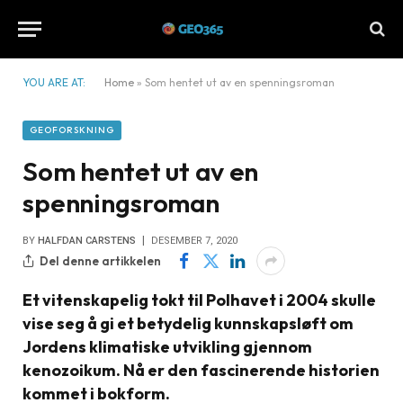
YOU ARE AT:
Home
»
Som hentet ut av en spenningsroman
GEOFORSKNING
Som hentet ut av en
spenningsroman
BY
HALFDAN CARSTENS
DESEMBER 7, 2020
Del denne artikkelen
Et vitenskapelig tokt til Polhavet i 2004 skulle
vise seg å gi et betydelig kunnskapsløft om
Jordens klimatiske utvikling gjennom
kenozoikum. Nå er den fascinerende historien
kommet i bokform.