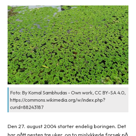
Foto: By Komal Sambhudas - Own work, CC BY-SA 4.0,
https://commons.wikimedia.org/w/index.php?
curid=88243187
Den 27. august 2004 starter endelig boringen. Det
har gått nesten tre uker, og to mislykkede forsøk på