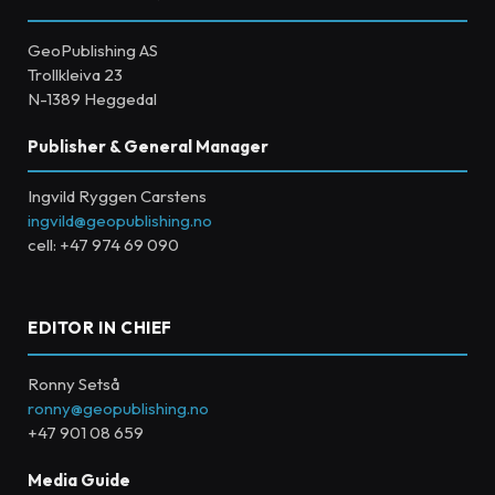
GeoPublishing AS
Trollkleiva 23
N-1389 Heggedal
Publisher & General Manager
Ingvild Ryggen Carstens
ingvild@geopublishing.no
cell: +47 974 69 090
EDITOR IN CHIEF
Ronny Setså
ronny@geopublishing.no
+47 901 08 659
Media Guide