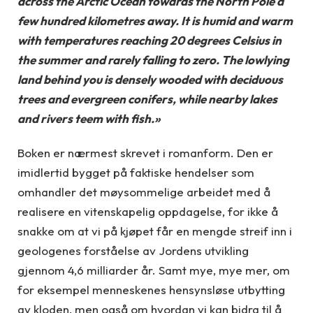
across the Arctic Ocean towards the North Pole a
few hundred kilometres away. It is humid and warm
with temperatures reaching 20 degrees Celsius in
the summer and rarely falling to zero. The lowlying
land behind you is densely wooded with deciduous
trees and evergreen conifers, while nearby lakes
and rivers teem with fish.»
Boken er nærmest skrevet i romanform. Den er
imidlertid bygget på faktiske hendelser som
omhandler det møysommelige arbeidet med å
realisere en vitenskapelig oppdagelse, for ikke å
snakke om at vi på kjøpet får en mengde streif inn i
geologenes forståelse av Jordens utvikling
gjennom 4,6 milliarder år. Samt mye, mye mer, om
for eksempel menneskenes hensynsløse utbytting
av kloden, men også om hvordan vi kan bidra til å