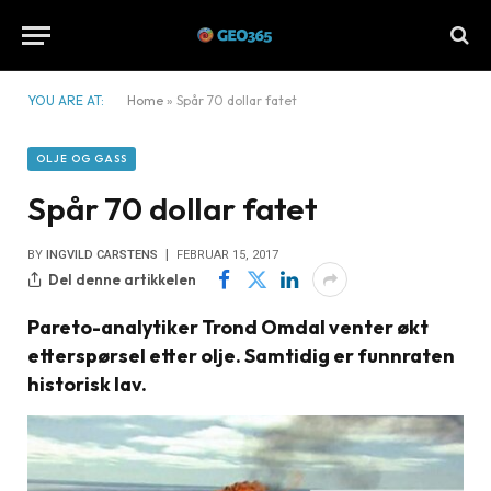
YOU ARE AT:
Home
»
Spår 70 dollar fatet
OLJE OG GASS
Spår 70 dollar fatet
BY
INGVILD CARSTENS
FEBRUAR 15, 2017
Del denne artikkelen
Pareto-analytiker Trond Omdal venter økt
etterspørsel etter olje. Samtidig er funnraten
historisk lav.