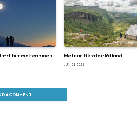
ulært himmelfenomen
Meteorittkrater: Ritland
JUNI 25, 2026
DD A COMMENT