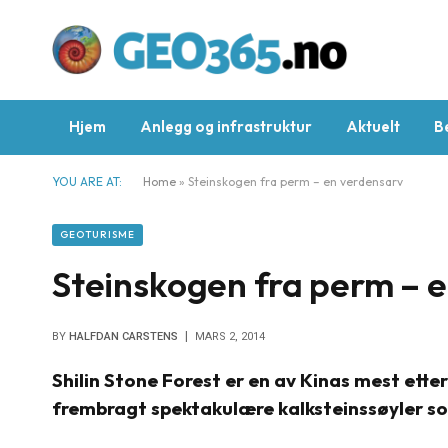
Hjem
Anlegg og infrastruktur
Aktuelt
B
YOU ARE AT:
Home
»
Steinskogen fra perm – en verdensarv
GEOTURISME
Steinskogen fra perm – 
BY
HALFDAN CARSTENS
MARS 2, 2014
Shilin Stone Forest er en av Kinas mest ette
frembragt spektakulære kalksteinssøyler s