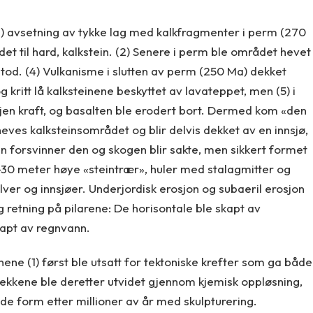
) avsetning av tykke lag med kalkfragmenter i perm (270
det til hard, kalkstein. (2) Senere i perm ble området hevet
tod. (4) Vulkanisme i slutten av perm (250 Ma) dekket
kritt lå kalksteinene beskyttet av lavateppet, men (5) i
gjen kraft, og basalten ble erodert bort. Dermed kom «den
heves kalksteinsområdet og blir delvis dekket av en innsjø,
en forsvinner den og skogen blir sakte, men sikkert formet
5-30 meter høye «steintrær», huler med stalagmitter og
lver og innsjøer. Underjordisk erosjon og subaeril erosjon
g retning på pilarene: De horisontale ble skapt av
kapt av regnvann.
inene (1) først ble utsatt for tektoniske krefter som ga både
prekkene ble deretter utvidet gjennom kjemisk oppløsning,
ende form etter millioner av år med skulpturering.