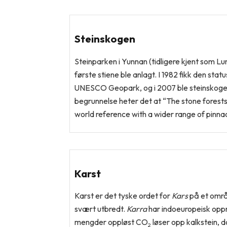
Steinskogen
Steinparken i Yunnan (tidligere kjent som Lun
første stiene ble anlagt. I 1982 fikk den sta
UNESCO Geopark, og i 2007 ble steinskog
begrunnelse heter det at “The stone forests
world reference with a wider range of pinna
Karst
Karst er det tyske ordet for
Kars
på et områd
svært utbredt.
Karra
har indoeuropeisk oppr
mengder oppløst CO
løser opp kalkstein, d
2