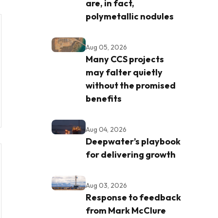
are, in fact,
polymetallic nodules
Aug 05, 2026
Many CCS projects
may falter quietly
without the promised
benefits
Aug 04, 2026
Deepwater’s playbook
for delivering growth
Aug 03, 2026
Response to feedback
from Mark McClure