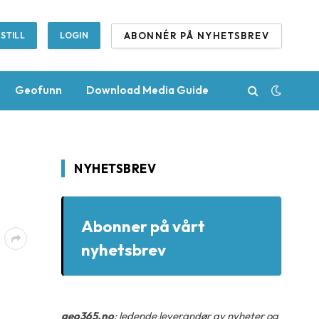
ABONNÉR PÅ NYHETSBREV
STILL
LOGIN
Geofunn
Download Media Guide
NYHETSBREV
Abonner på vårt
nyhetsbrev
geo365.no
: ledende leverandør av nyheter og