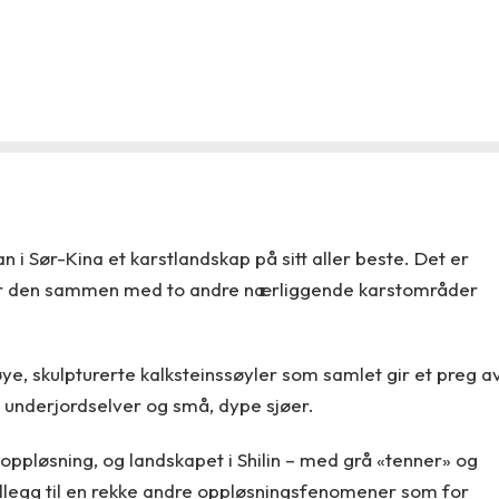
n i Sør-Kina et karstlandskap på sitt aller beste. Det er
or er den sammen med to andre nærliggende karstområder
høye, skulpturerte kalksteinssøyler som samlet gir et preg a
v underjordselver og små, dype sjøer.
 oppløsning, og landskapet i Shilin – med grå «tenner» og
illegg til en rekke andre oppløsningsfenomener som for