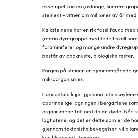
eksempel karren (avlange, lineære grop
steinen) – vitner om millioner av år me
Kalksteinene har en rik fossilfauna med
(marin dyregruppe med todelt skall som h
foraminiferer og mange andre dyregruppe
består av oppknuste, biologiske rester.
Fargen på steinen er gjennomgående grå e
mikroorganismer.
Horisontale linjer gjennom steinsøylen
opprinnelige lagningen i bergartene som
organismene falt ned da de døde. Når for
lagflatene, og det er dette som er de hori
gjennom tektoniske bevegelser, vil pilar
kan bli dannet steinskog.