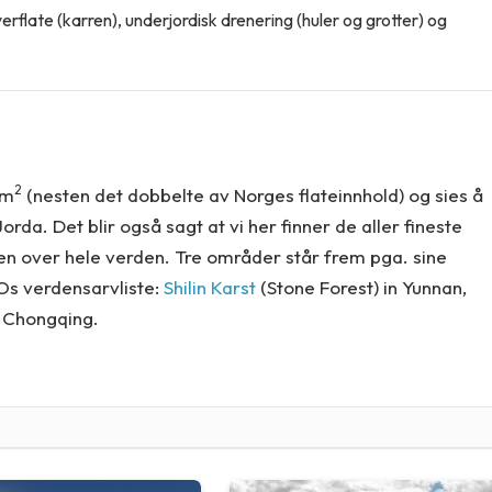
rflate (karren), underjordisk drenering (huler og grotter) og
2
km
(nesten det dobbelte av Norges flateinnhold) og sies å
da. Det blir også sagt at vi her finner de aller fineste
men over hele verden. Tre områder står frem pga. sine
COs verdensarvliste:
Shilin Karst
(Stone Forest) in Yunnan,
 Chongqing.