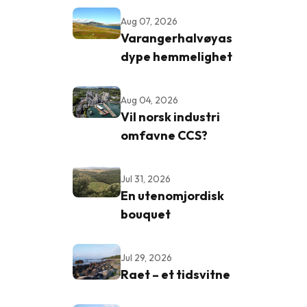
Aug 07, 2026
Varangerhalvøyas
dype hemmelighet
Aug 04, 2026
Vil norsk industri
omfavne CCS?
Jul 31, 2026
En utenomjordisk
bouquet
Jul 29, 2026
Raet – et tidsvitne