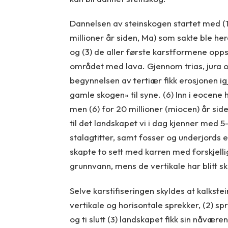
Dannelsen av steinskogen startet med (1
millioner år siden, Ma) som sakte ble her
og (3) de aller første karstformene opps
området med lava. Gjennom trias, jura og 
begynnelsen av tertiær fikk erosjonen i
gamle skogen» til syne. (6) Inn i eocene 
men (6) for 20 millioner (miocen) år sid
til det landskapet vi i dag kjenner med 
stalagtitter, samt fosser og underjords e
skapte to sett med karren med forskjelli
grunnvann, mens de vertikale har blitt s
Selve karstifiseringen skyldes at kalkste
vertikale og horisontale sprekker, (2) s
og ti slutt (3) landskapet fikk sin nåvær