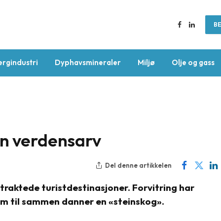
BE
Facebook
LinkedIn
ergindustri
Dyphavsmineraler
Miljø
Olje og gass
en verdensarv
Del denne artikkelen
rtraktede turistdestinasjoner. Forvitring har
om til sammen danner en «steinskog».