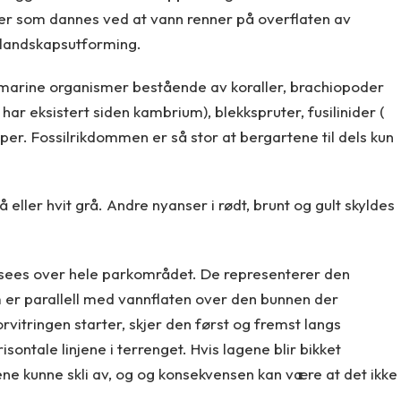
er som dannes ved at vann renner på overflaten av
d landskapsutforming.
 marine organismer bestående av koraller, brachiopoder
ar eksistert siden kambrium), blekkspruter, fusilinider (
r. Fossilrikdommen er så stor at bergartene til dels kun
ller hvit grå. Andre nyanser i rødt, brunt og gult skyldes
e sees over hele parkområdet. De representerer den
 er parallell med vannflaten over den bunnen der
vitringen starter, skjer den først og fremst langs
sontale linjene i terrenget. Hvis lagene blir bikket
ene kunne skli av, og og konsekvensen kan være at det ikke