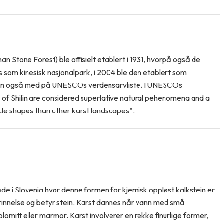
an Stone Forest) ble offisielt etablert i 1931, hvorpå også de
tus som kinesisk nasjonalpark, i 2004 ble den etablert som
en også med på UNESCOs verdensarvliste. I UNESCOs
 of Shilin are considered superlative natural pehenomena and a
cle shapes than other karst landscapes”.
e i Slovenia hvor denne formen for kjemisk oppløst kalkstein er
innelse og betyr stein. Karst dannes når vann med små
olomitt eller marmor. Karst involverer en rekke finurlige former,