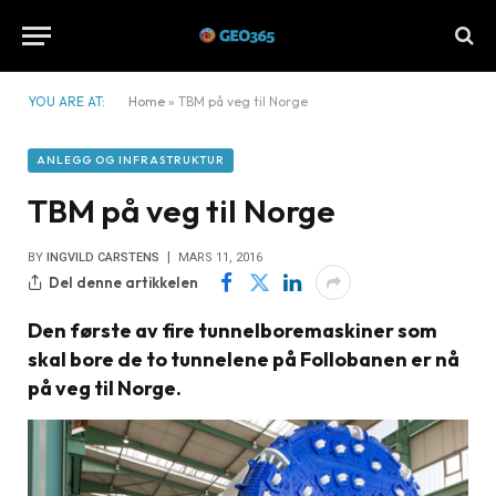
YOU ARE AT:
Home
»
TBM på veg til Norge
ANLEGG OG INFRASTRUKTUR
TBM på veg til Norge
BY
INGVILD CARSTENS
MARS 11, 2016
Del denne artikkelen
Den første av fire tunnelboremaskiner som
skal bore de to tunnelene på Follobanen er nå
på veg til Norge.