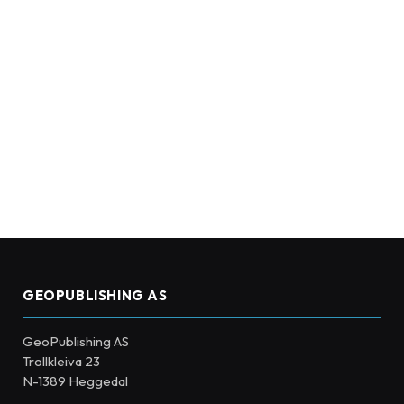
GEOPUBLISHING AS
GeoPublishing AS
Trollkleiva 23
N-1389 Heggedal