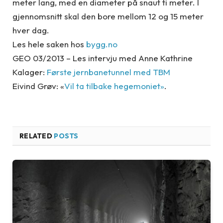
meter lang, med en diameter på snaut ti meter. I
gjennomsnitt skal den bore mellom 12 og 15 meter
hver dag.
Les hele saken hos
bygg.no
GEO 03/2013 – Les intervju med Anne Kathrine
Kalager:
Første jernbanetunnel med TBM
Eivind Grøv: «
Vil ta tilbake hegemoniet»
.
RELATED
POSTS